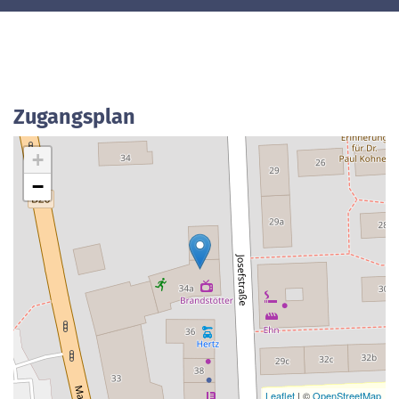
Zugangsplan
+
−
Leaflet
| ©
OpenStreetMap