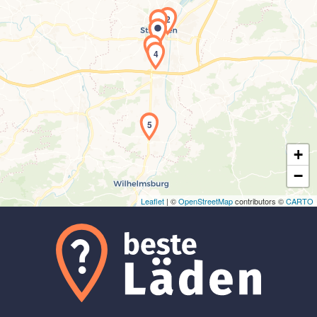
2
1
3
4
Laden der Karte...
5
+
−
Leaflet
| ©
OpenStreetMap
contributors ©
CARTO