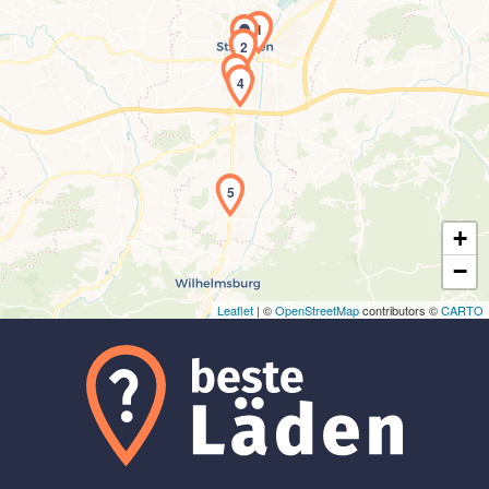
1
2
3
4
Laden der Karte...
5
+
−
Leaflet
| ©
OpenStreetMap
contributors ©
CARTO