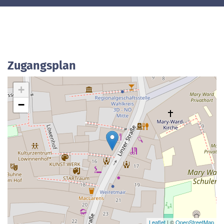
Zugangsplan
+
−
Leaflet
| ©
OpenStreetMap