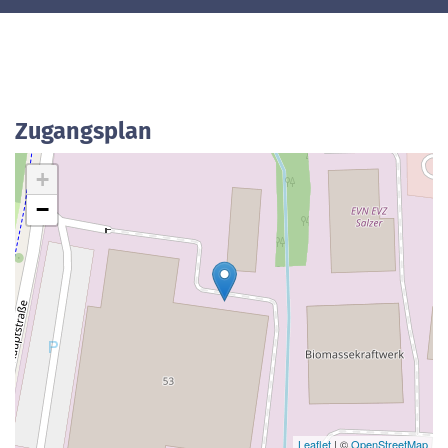
Zugangsplan
+
−
Leaflet
| ©
OpenStreetMap