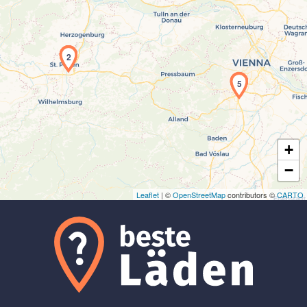
1
2
Laden der Karte...
3
4
5
+
−
Leaflet
| ©
OpenStreetMap
contributors ©
CARTO