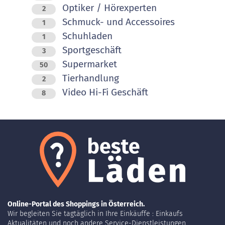
Optiker / Hörexperten
2
Schmuck- und Accessoires
1
Schuhladen
1
Sportgeschäft
3
Supermarket
50
Tierhandlung
2
Video Hi-Fi Geschäft
8
Online-Portal des Shoppings in Österreich.
Wir begleiten Sie tagtäglich in Ihre Einkäuffe : Einkaufs
Aktualitäten und noch andere Service-Dienstleistungen.