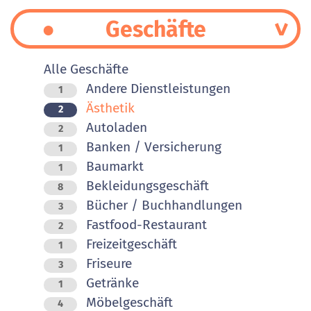
Geschäfte
Alle Geschäfte
Andere Dienstleistungen
1
Ästhetik
2
Autoladen
2
Banken / Versicherung
1
Baumarkt
1
Bekleidungsgeschäft
8
Bücher / Buchhandlungen
3
Fastfood-Restaurant
2
Freizeitgeschäft
1
Friseure
3
Getränke
1
Möbelgeschäft
4