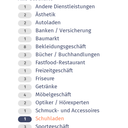
Andere Dienstleistungen
1
Ästhetik
2
Autoladen
2
Banken / Versicherung
1
Baumarkt
1
Bekleidungsgeschäft
8
Bücher / Buchhandlungen
3
Fastfood-Restaurant
2
Freizeitgeschäft
1
Friseure
3
Getränke
1
Möbelgeschäft
4
Optiker / Hörexperten
2
Schmuck- und Accessoires
1
Schuhladen
1
Sportgeschäft
3