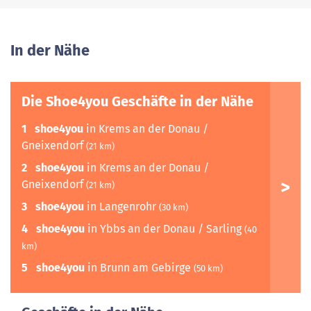
In der Nähe
Die Shoe4you Geschäfte in der Nähe
1
shoe4you
in Krems an der Donau /
Gneixendorf
(21 km)
2
shoe4you
in Krems an der Donau /
Gneixendorf
(21 km)
3
shoe4you
in Langenrohr
(30 km)
4
shoe4you
in Ybbs an der Donau / Sarling
(40
km)
5
shoe4you
in Brunn am Gebirge
(50 km)