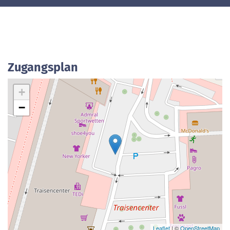
Zugangsplan
+
−
Leaflet
| ©
OpenStreetMap