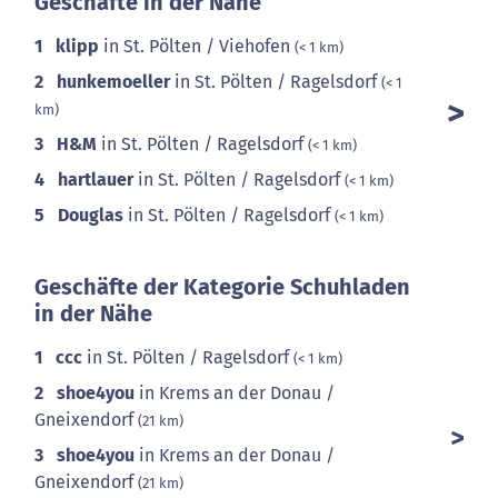
Geschäfte in der Nähe
1
klipp
in St. Pölten / Viehofen
(< 1 km)
2
hunkemoeller
in St. Pölten / Ragelsdorf
(< 1
km)
3
H&M
in St. Pölten / Ragelsdorf
(< 1 km)
4
hartlauer
in St. Pölten / Ragelsdorf
(< 1 km)
5
Douglas
in St. Pölten / Ragelsdorf
(< 1 km)
Geschäfte der Kategorie Schuhladen
in der Nähe
1
ccc
in St. Pölten / Ragelsdorf
(< 1 km)
2
shoe4you
in Krems an der Donau /
Gneixendorf
(21 km)
3
shoe4you
in Krems an der Donau /
Gneixendorf
(21 km)