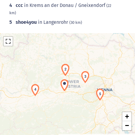
4
ccc
in Krems an der Donau / Gneixendorf
(22
km)
5
shoe4you
in Langenrohr
(30 km)
1
2
3
Laden der Karte...
4
5
+
−