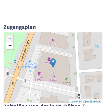
Zugangsplan
+
−
Leaflet
| ©
OpenStreetMap