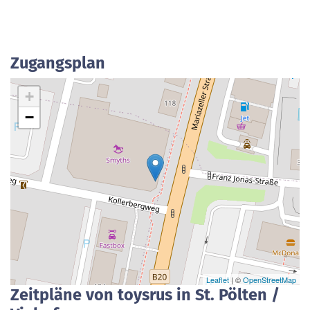
Zugangsplan
+
−
Leaflet
| ©
OpenStreetMap
Zeitpläne von toysrus in St. Pölten /