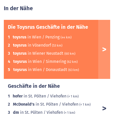
In der Nähe
Die Toysrus Geschäfte in der Nähe
1
toysrus
in Wien / Penzing
(44 km)
2
toysrus
in Vösendorf
(53 km)
3
toysrus
in Wiener Neustadt
(60 km)
4
toysrus
in Wien / Simmering
(62 km)
5
toysrus
in Wien / Donaustadt
(63 km)
Geschäfte in der Nähe
1
hofer
in St. Pölten / Viehofen
(< 1 km)
2
McDonald's
in St. Pölten / Viehofen
(< 1 km)
3
dm
in St. Pölten / Viehofen
(< 1 km)