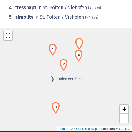
4
fressnapf
in St. Pölten / Viehofen
(< 1 km)
5
simplitv
in St. Pölten / Viehofen
(< 1 km)
5
1
4
2
Laden der Karte...
3
+
−
Leaflet
| ©
OpenStreetMap
contributors ©
CARTO