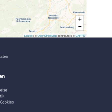
+
−
Leaflet
| ©
OpenStreetMap
contributors ©
CARTO
itäten
en
eise
tik
 Cookies