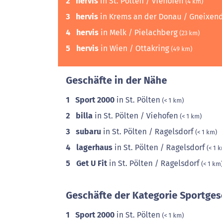
2
hervis
in St. Pölten / Viehofen
(4 km)
3
hervis
in Krems an der Donau / Gneixen
4
hervis
in Melk / Pielachberg
(23 km)
5
hervis
in Wien / Ottakring
(49 km)
Geschäfte in der Nähe
1
Sport 2000
in St. Pölten
(< 1 km)
2
billa
in St. Pölten / Viehofen
(< 1 km)
3
subaru
in St. Pölten / Ragelsdorf
(< 1 km)
4
lagerhaus
in St. Pölten / Ragelsdorf
(< 1 
5
Get U Fit
in St. Pölten / Ragelsdorf
(< 1 km
Geschäfte der Kategorie Sportges
1
Sport 2000
in St. Pölten
(< 1 km)