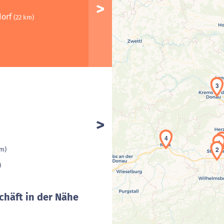
dorf
(22 km)
3
4
1
2
km)
)
chäft in der Nähe