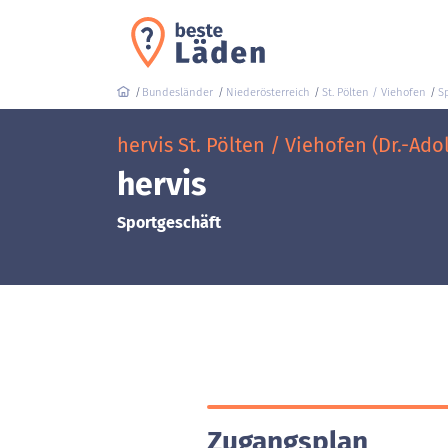
Bundesländer
Niederösterreich
St. Pölten / Viehofen
S
hervis St. Pölten / Viehofen (Dr.-Ado
hervis
Sportgeschäft
Zugangsplan