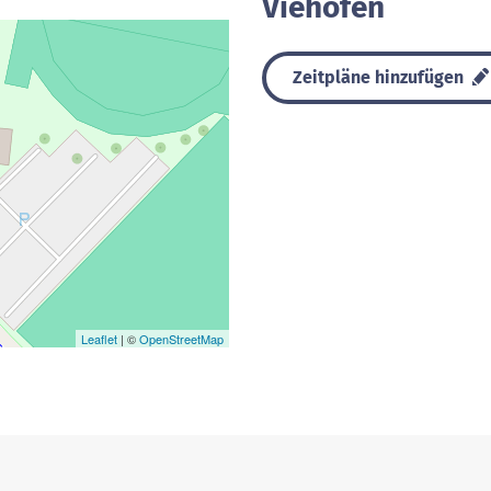
Viehofen
Zeitpläne hinzufügen
Leaflet
| ©
OpenStreetMap