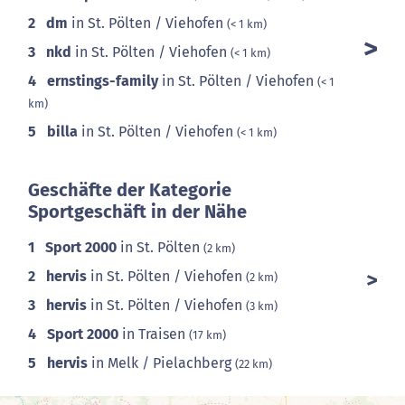
2
dm
in St. Pölten / Viehofen
(< 1 km)
3
nkd
in St. Pölten / Viehofen
(< 1 km)
4
ernstings-family
in St. Pölten / Viehofen
(< 1
km)
5
billa
in St. Pölten / Viehofen
(< 1 km)
Geschäfte der Kategorie
Sportgeschäft in der Nähe
1
Sport 2000
in St. Pölten
(2 km)
2
hervis
in St. Pölten / Viehofen
(2 km)
3
hervis
in St. Pölten / Viehofen
(3 km)
4
Sport 2000
in Traisen
(17 km)
5
hervis
in Melk / Pielachberg
(22 km)