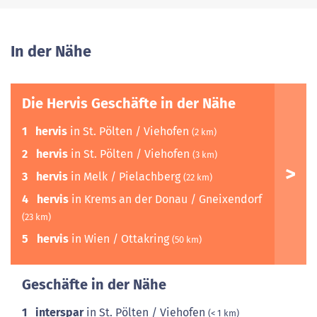
In der Nähe
Die Hervis Geschäfte in der Nähe
1
hervis
in St. Pölten / Viehofen
(2 km)
2
hervis
in St. Pölten / Viehofen
(3 km)
3
hervis
in Melk / Pielachberg
(22 km)
4
hervis
in Krems an der Donau / Gneixendorf
(23 km)
5
hervis
in Wien / Ottakring
(50 km)
Geschäfte in der Nähe
1
interspar
in St. Pölten / Viehofen
(< 1 km)