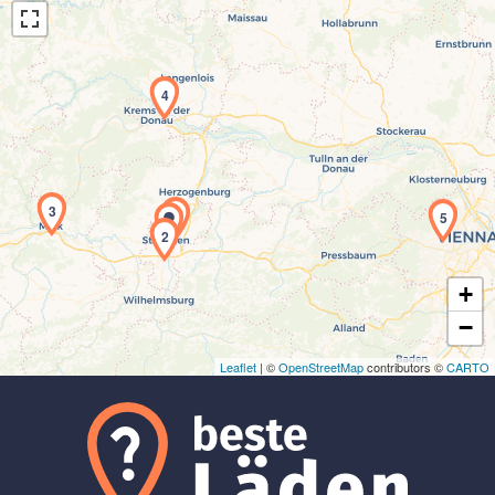
4
Laden der Karte...
3
1
5
2
+
−
Leaflet
| ©
OpenStreetMap
contributors ©
CARTO