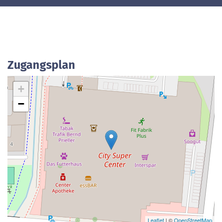
Zugangsplan
+
−
Leaflet
| ©
OpenStreetMap