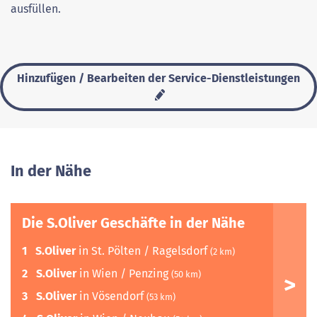
ausfüllen.
Hinzufügen / Bearbeiten der Service-Dienstleistungen
In der Nähe
Die S.Oliver Geschäfte in der Nähe
1
S.Oliver
in St. Pölten / Ragelsdorf
(2 km)
2
S.Oliver
in Wien / Penzing
(50 km)
3
S.Oliver
in Vösendorf
(53 km)