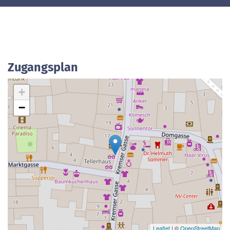
Zugangsplan
+
−
Leaflet
| ©
OpenStreetMap