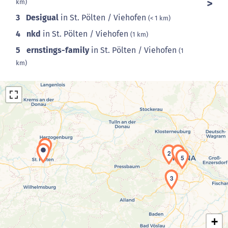
km)
3
Desigual
in St. Pölten / Viehofen
(< 1 km)
4
nkd
in St. Pölten / Viehofen
(1 km)
5
ernstings-family
in St. Pölten / Viehofen
(1
km)
1
2
4
5
Laden der Karte...
3
+