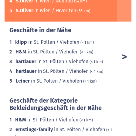
4
S.Oliver
in Wien / Neubau
(54 km)
5
S.Oliver
in Wien / Favoriten
(56 km)
Geschäfte in der Nähe
1
klipp
in St. Pölten / Viehofen
(< 1 km)
2
H&M
in St. Pölten / Viehofen
(< 1 km)
3
hartlauer
in St. Pölten / Viehofen
(< 1 km)
4
hartlauer
in St. Pölten / Viehofen
(< 1 km)
5
Leiner
in St. Pölten / Viehofen
(< 1 km)
Geschäfte der Kategorie
Bekleidungsgeschäft in der Nähe
1
H&M
in St. Pölten / Viehofen
(< 1 km)
2
ernstings-family
in St. Pölten / Viehofen
(< 1