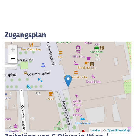
Zugangsplan
+
−
Leaflet
| ©
OpenStreetMap