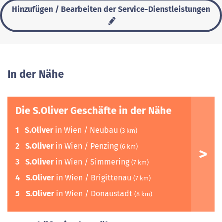
Hinzufügen / Bearbeiten der Service-Dienstleistungen
In der Nähe
Die S.Oliver Geschäfte in der Nähe
1
S.Oliver
in Wien / Neubau
(3 km)
2
S.Oliver
in Wien / Penzing
(6 km)
3
S.Oliver
in Wien / Simmering
(7 km)
4
S.Oliver
in Wien / Brigittenau
(7 km)
5
S.Oliver
in Wien / Donaustadt
(8 km)