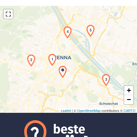
5
4
Laden der Karte...
1
2
3
+
−
Leaflet
| ©
OpenStreetMap
contributors ©
CARTO