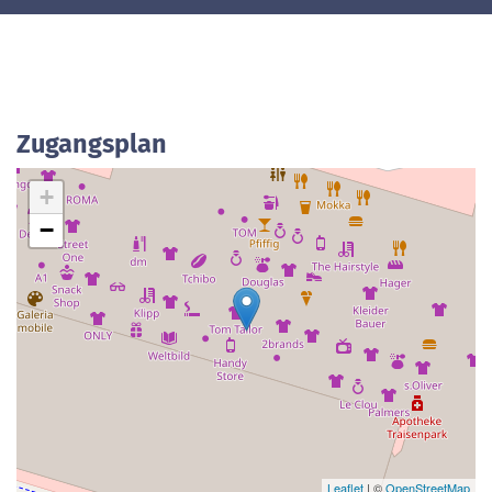
Zugangsplan
+
−
Leaflet
| ©
OpenStreetMap