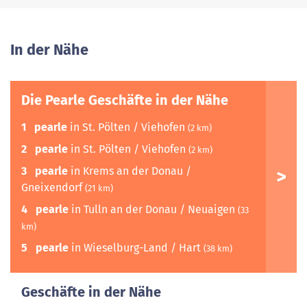
In der Nähe
Die Pearle Geschäfte in der Nähe
1
pearle
in St. Pölten / Viehofen
(2 km)
2
pearle
in St. Pölten / Viehofen
(2 km)
3
pearle
in Krems an der Donau /
Gneixendorf
(21 km)
4
pearle
in Tulln an der Donau / Neuaigen
(33
km)
5
pearle
in Wieselburg-Land / Hart
(38 km)
Geschäfte in der Nähe