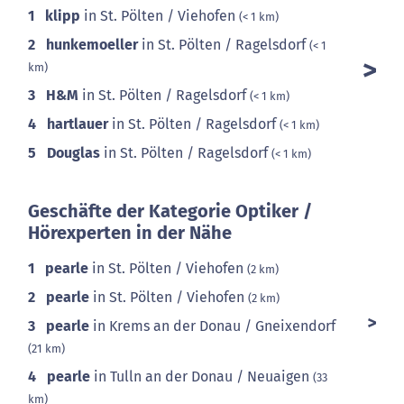
1
klipp
in St. Pölten / Viehofen
(< 1 km)
2
hunkemoeller
in St. Pölten / Ragelsdorf
(< 1
km)
3
H&M
in St. Pölten / Ragelsdorf
(< 1 km)
4
hartlauer
in St. Pölten / Ragelsdorf
(< 1 km)
5
Douglas
in St. Pölten / Ragelsdorf
(< 1 km)
Geschäfte der Kategorie Optiker /
Hörexperten in der Nähe
1
pearle
in St. Pölten / Viehofen
(2 km)
2
pearle
in St. Pölten / Viehofen
(2 km)
3
pearle
in Krems an der Donau / Gneixendorf
(21 km)
4
pearle
in Tulln an der Donau / Neuaigen
(33
km)