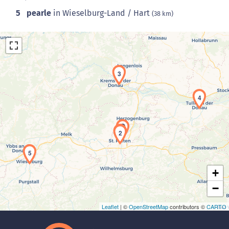
5
pearle
in Wieselburg-Land / Hart
(38 km)
3
4
Laden der Karte...
1
2
5
+
−
Leaflet
| ©
OpenStreetMap
contributors ©
CARTO