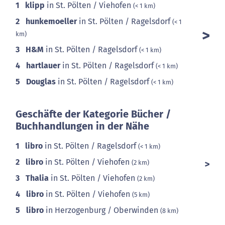
1
klipp
in St. Pölten / Viehofen
(< 1 km)
2
hunkemoeller
in St. Pölten / Ragelsdorf
(< 1
km)
3
H&M
in St. Pölten / Ragelsdorf
(< 1 km)
4
hartlauer
in St. Pölten / Ragelsdorf
(< 1 km)
5
Douglas
in St. Pölten / Ragelsdorf
(< 1 km)
Geschäfte der Kategorie Bücher /
Buchhandlungen in der Nähe
1
libro
in St. Pölten / Ragelsdorf
(< 1 km)
2
libro
in St. Pölten / Viehofen
(2 km)
3
Thalia
in St. Pölten / Viehofen
(2 km)
4
libro
in St. Pölten / Viehofen
(5 km)
5
libro
in Herzogenburg / Oberwinden
(8 km)