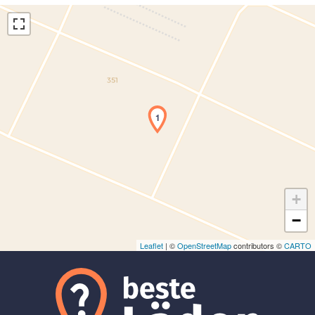
1
Laden der Karte...
+
−
Leaflet
| ©
OpenStreetMap
contributors ©
CARTO