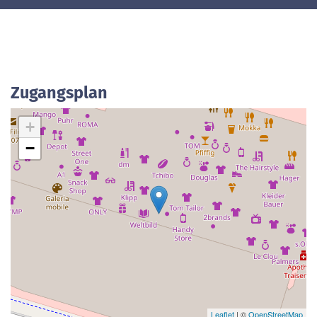
Zugangsplan
+
−
Leaflet
| ©
OpenStreetMap