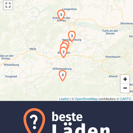
5
3
1
Laden der Karte...
2
4
+
−
Leaflet
| ©
OpenStreetMap
contributors ©
CARTO