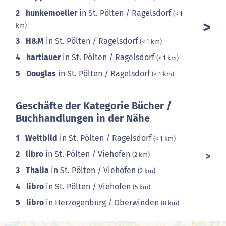
2
hunkemoeller
in St. Pölten / Ragelsdorf
(< 1
km)
3
H&M
in St. Pölten / Ragelsdorf
(< 1 km)
4
hartlauer
in St. Pölten / Ragelsdorf
(< 1 km)
5
Douglas
in St. Pölten / Ragelsdorf
(< 1 km)
Geschäfte der Kategorie Bücher /
Buchhandlungen in der Nähe
1
Weltbild
in St. Pölten / Ragelsdorf
(< 1 km)
2
libro
in St. Pölten / Viehofen
(2 km)
3
Thalia
in St. Pölten / Viehofen
(2 km)
4
libro
in St. Pölten / Viehofen
(5 km)
5
libro
in Herzogenburg / Oberwinden
(8 km)