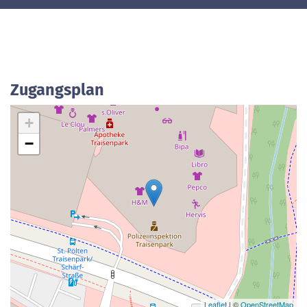
Zugangsplan
+
−
Leaflet
| ©
OpenStreetMap