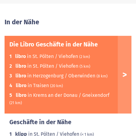
In der Nähe
Die Libro Geschäfte in der Nähe
1
libro
in St. Pölten / Viehofen
(2 km)
2
libro
in St. Pölten / Viehofen
(5 km)
3
libro
in Herzogenburg / Oberwinden
(8 km)
4
libro
in Traisen
(20 km)
5
libro
in Krems an der Donau / Gneixendorf
(21 km)
Geschäfte in der Nähe
1
klipp
in St. Pölten / Viehofen
(< 1 km)