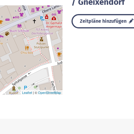
/ Gneixendorf
Zeitpläne hinzufügen
Leaflet
| ©
OpenStreetMap