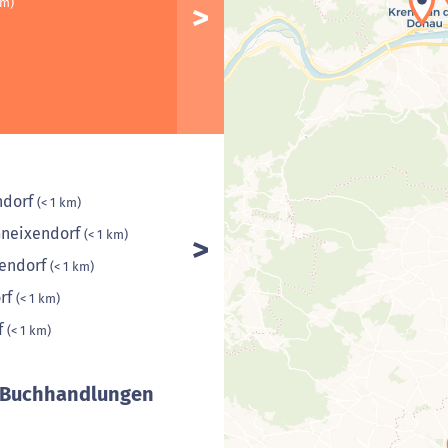
km)
ndorf
(< 1 km)
Gneixendorf
(< 1 km)
xendorf
(< 1 km)
orf
(< 1 km)
f
(< 1 km)
/ Buchhandlungen