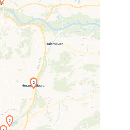
Laden der Karte...
2
3