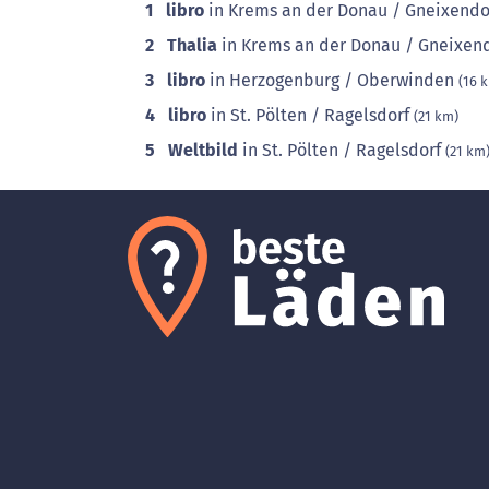
1
libro
in Krems an der Donau / Gneixend
2
Thalia
in Krems an der Donau / Gneixen
3
libro
in Herzogenburg / Oberwinden
(16 
4
libro
in St. Pölten / Ragelsdorf
(21 km)
5
Weltbild
in St. Pölten / Ragelsdorf
(21 km