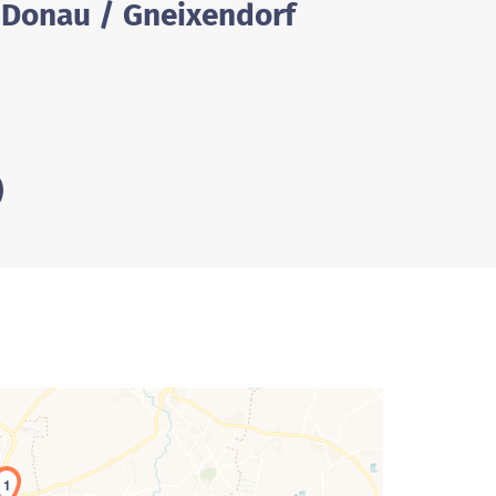
r Donau / Gneixendorf
1