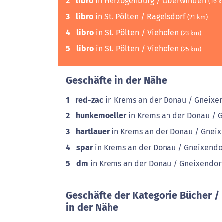
2
libro
in Herzogenburg / Oberwinden
(16 
3
libro
in St. Pölten / Ragelsdorf
(21 km)
4
libro
in St. Pölten / Viehofen
(23 km)
5
libro
in St. Pölten / Viehofen
(25 km)
Geschäfte in der Nähe
1
red-zac
in Krems an der Donau / Gneixe
2
hunkemoeller
in Krems an der Donau / 
3
hartlauer
in Krems an der Donau / Gnei
4
spar
in Krems an der Donau / Gneixend
5
dm
in Krems an der Donau / Gneixendor
Geschäfte der Kategorie Bücher 
in der Nähe