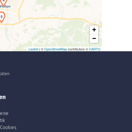
4
5
+
−
Leaflet
| ©
OpenStreetMap
contributors ©
CARTO
itäten
en
eise
tik
 Cookies