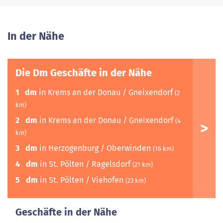
In der Nähe
Die Dm Geschäfte in der Nähe
1
dm
in Krems an der Donau / Gneixendorf
(2
km)
2
dm
in Krems an der Donau / Gneixendorf
(4
km)
3
dm
in Herzogenburg / Oberwinden
(16 km)
4
dm
in St. Pölten / Ragelsdorf
(21 km)
5
dm
in St. Pölten / Viehofen
(23 km)
Geschäfte in der Nähe