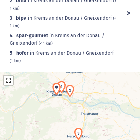
2
billa
in Krems an der Donau / Gneixendorf
(<
1 km)
3
bipa
in Krems an der Donau / Gneixendorf
(<
1 km)
4
spar-gourmet
in Krems an der Donau /
Gneixendorf
(< 1 km)
5
hofer
in Krems an der Donau / Gneixendorf
(1 km)
1
2
Laden der Karte...
3