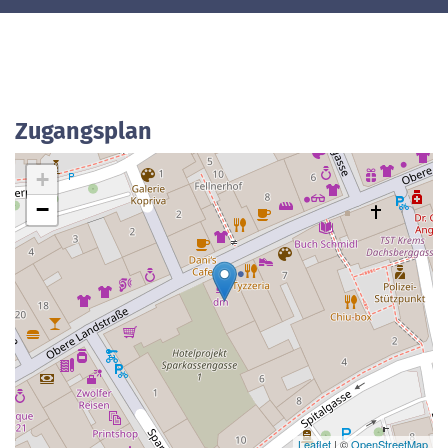
Zugangsplan
+
−
Leaflet
| ©
OpenStreetMap