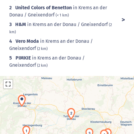
2
United Colors of Benetton
in Krems an der
Donau / Gneixendorf
(< 1 km)
3
H&M
in Krems an der Donau / Gneixendorf
(2
km)
4
Vero Moda
in Krems an der Donau /
Gneixendorf
(2 km)
5
PIMKIE
in Krems an der Donau /
Gneixendorf
(2 km)
2
Laden der Karte...
1
3
5