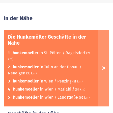
In der Nähe
Die Hunkemöller Geschäfte in der
Nähe
1
hunkemoeller
in St. Pölten / Ragelsdorf
(21
km)
2
hunkemoeller
in Tulln an der Donau /
Neuaigen
(35 km)
3
hunkemoeller
in Wien / Penzing
(51 km)
4
hunkemoeller
in Wien / Mariahilf
(61 km)
5
hunkemoeller
in Wien / Landstraße
(62 km)