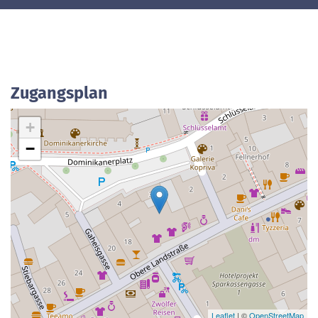
Zugangsplan
+
−
Leaflet
| ©
OpenStreetMap