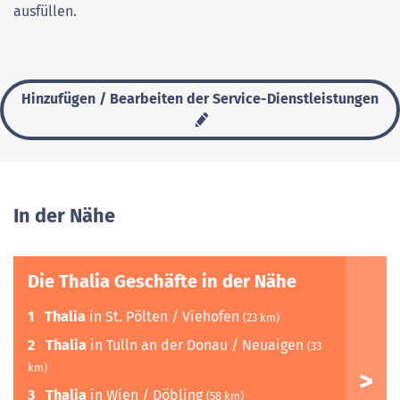
ausfüllen.
Hinzufügen / Bearbeiten der Service-Dienstleistungen
In der Nähe
Die Thalia Geschäfte in der Nähe
1
Thalia
in St. Pölten / Viehofen
(23 km)
2
Thalia
in Tulln an der Donau / Neuaigen
(33
km)
3
Thalia
in Wien / Döbling
(58 km)