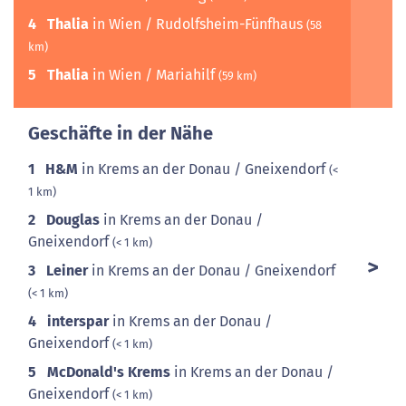
4
Thalia
in Wien / Rudolfsheim-Fünfhaus
(58
km)
5
Thalia
in Wien / Mariahilf
(59 km)
Geschäfte in der Nähe
1
H&M
in Krems an der Donau / Gneixendorf
(<
1 km)
2
Douglas
in Krems an der Donau /
Gneixendorf
(< 1 km)
3
Leiner
in Krems an der Donau / Gneixendorf
(< 1 km)
4
interspar
in Krems an der Donau /
Gneixendorf
(< 1 km)
5
McDonald's Krems
in Krems an der Donau /
Gneixendorf
(< 1 km)