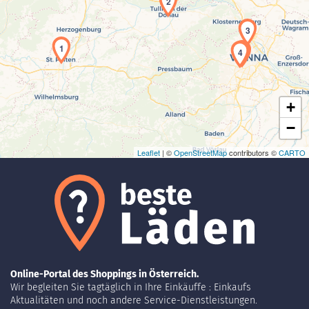
2
3
Laden der Karte...
1
5
4
+
−
Leaflet
| ©
OpenStreetMap
contributors ©
CARTO
Online-Portal des Shoppings in Österreich.
Wir begleiten Sie tagtäglich in Ihre Einkäuffe : Einkaufs
Aktualitäten und noch andere Service-Dienstleistungen.