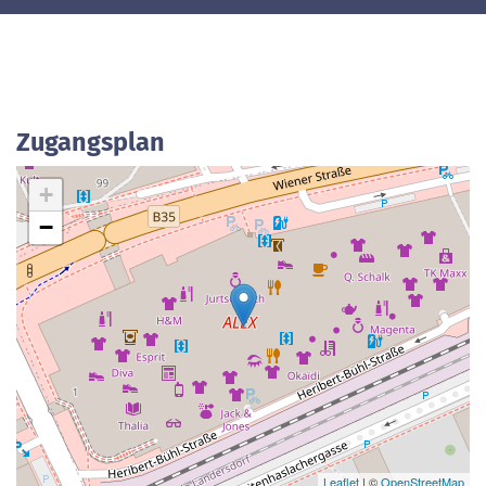
Zugangsplan
+
−
Leaflet
| ©
OpenStreetMap