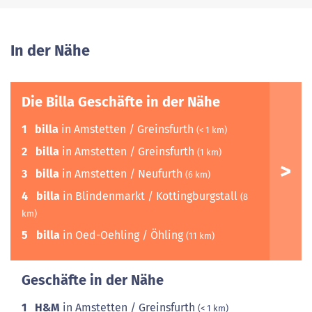
In der Nähe
Die Billa Geschäfte in der Nähe
1
billa
in Amstetten / Greinsfurth
(< 1 km)
2
billa
in Amstetten / Greinsfurth
(1 km)
3
billa
in Amstetten / Neufurth
(6 km)
4
billa
in Blindenmarkt / Kottingburgstall
(8
km)
5
billa
in Oed-Oehling / Öhling
(11 km)
Geschäfte in der Nähe
1
H&M
in Amstetten / Greinsfurth
(< 1 km)