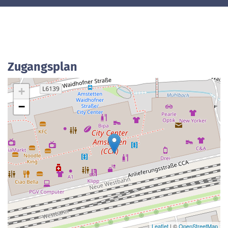
Zugangsplan
+
−
Leaflet
| ©
OpenStreetMap