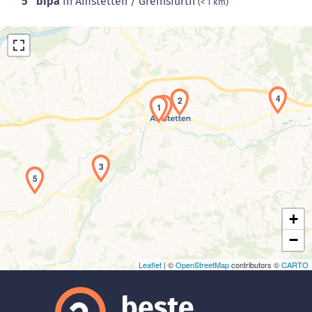
5
bipa
in Amstetten / Greinsfurth
(< 1 km)
4
2
1
Laden der Karte...
3
5
+
−
Leaflet
| ©
OpenStreetMap
contributors ©
CARTO