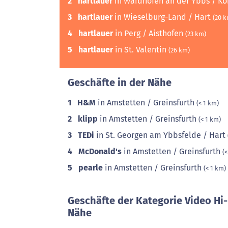
2
hartlauer
in Waidhofen an der Ybbs / K
3
hartlauer
in Wieselburg-Land / Hart
(20 k
4
hartlauer
in Perg / Aisthofen
(23 km)
5
hartlauer
in St. Valentin
(26 km)
Geschäfte in der Nähe
1
H&M
in Amstetten / Greinsfurth
(< 1 km)
2
klipp
in Amstetten / Greinsfurth
(< 1 km)
3
TEDi
in St. Georgen am Ybbsfelde / Hart
4
McDonald's
in Amstetten / Greinsfurth
(<
5
pearle
in Amstetten / Greinsfurth
(< 1 km)
Geschäfte der Kategorie Video Hi-
Nähe