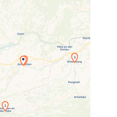
3
1
Laden der Karte...
2