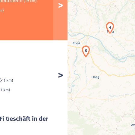
onradsheim
(19 km)
m)
4
5
(< 1 km)
 1 km)
Fi Geschäft in der