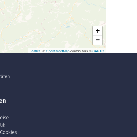
+
−
Leaflet
| ©
OpenStreetMap
contributors ©
CARTO
itäten
en
eise
tik
 Cookies