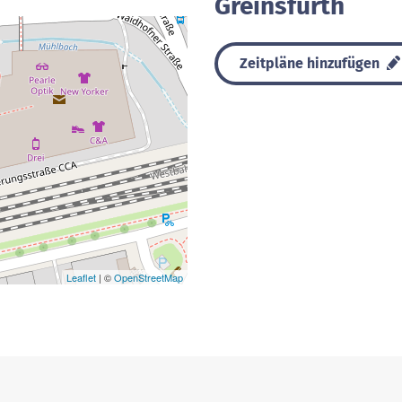
Greinsfurth
Zeitpläne hinzufügen
Leaflet
| ©
OpenStreetMap