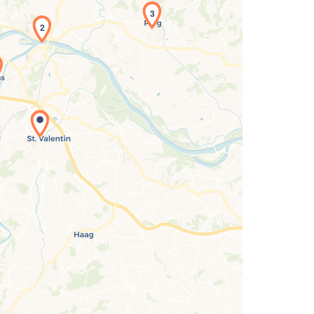
3
2
Laden der Karte...