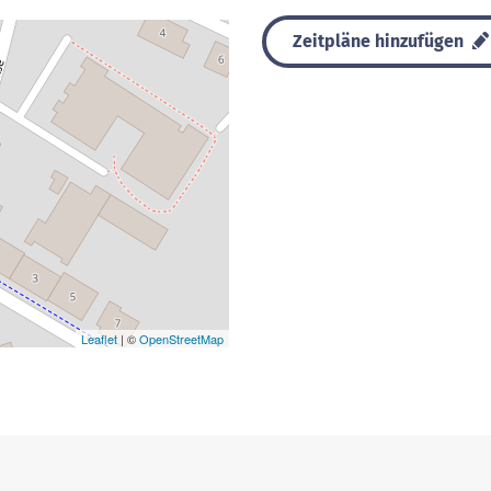
Zeitpläne hinzufügen
Leaflet
| ©
OpenStreetMap