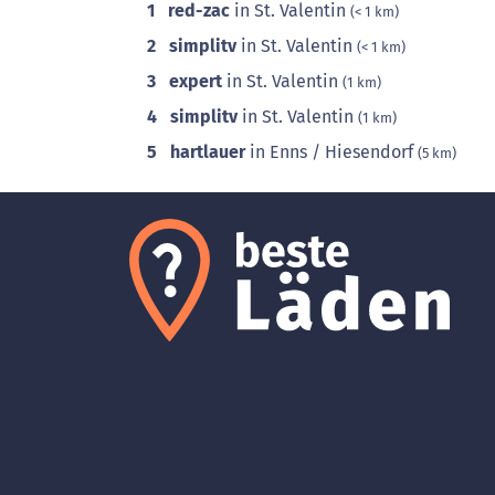
1
red-zac
in St. Valentin
(< 1 km)
2
simplitv
in St. Valentin
(< 1 km)
3
expert
in St. Valentin
(1 km)
4
simplitv
in St. Valentin
(1 km)
5
hartlauer
in Enns / Hiesendorf
(5 km)