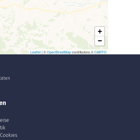
+
−
Leaflet
| ©
OpenStreetMap
contributors ©
CARTO
itäten
en
eise
tik
 Cookies