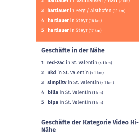
2
hartlauer
in Mauthausen / Hart
(7 km)
3
hartlauer
in Perg / Aisthofen
(11 km)
4
hartlauer
in Steyr
(16 km)
5
hartlauer
in Steyr
(17 km)
Geschäfte in der Nähe
1
red-zac
in St. Valentin
(< 1 km)
2
nkd
in St. Valentin
(< 1 km)
3
simplitv
in St. Valentin
(< 1 km)
4
billa
in St. Valentin
(1 km)
5
bipa
in St. Valentin
(1 km)
Geschäfte der Kategorie Video Hi-
Nähe