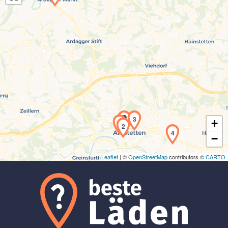
Laden der Karte...
3
+
1
2
4
−
Leaflet
| ©
OpenStreetMap
contributors ©
CARTO