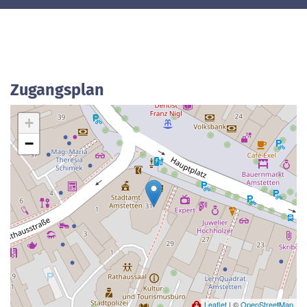
Zugangsplan
+
−
Leaflet
| ©
OpenStreetMap