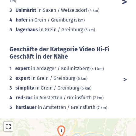
km)
3
Unimärkt
in Saxen / Wetzelsdorf
(4 km)
4
hofer
in Grein / Greinburg
(5 km)
5
lagerhaus
in Grein / Greinburg
(5 km)
Geschäfte der Kategorie Video Hi-Fi
Geschäft in der Nähe
1
expert
in Ardagger / Kollmitzberg
(< 1 km)
2
expert
in Grein / Greinburg
(6 km)
3
simplitv
in Grein / Greinburg
(6 km)
4
red-zac
in Amstetten / Greinsfurth
(7 km)
5
hartlauer
in Amstetten / Greinsfurth
(7 km)
1