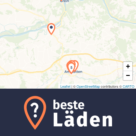
Laden der Karte...
3
2
+
4
5
−
Leaflet
| ©
OpenStreetMap
contributors ©
CARTO