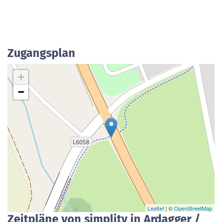
Zugangsplan
+
−
Leaflet
| ©
OpenStreetMap
Zeitpläne von simplitv in Ardagger /