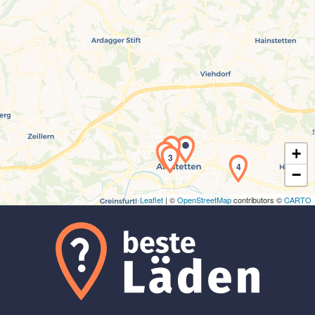
Laden der Karte...
1
+
2
3
4
−
Leaflet
| ©
OpenStreetMap
contributors ©
CARTO