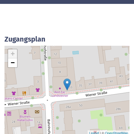
Zugangsplan
+
−
Leaflet
| ©
OpenStreetMap