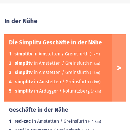
In der Nähe
Die Simplitv Geschäfte in der Nähe
1
simplitv
in Amstetten / Greinsfurth
(1 km)
2
simplitv
in Amstetten / Greinsfurth
(1 km)
3
simplitv
in Amstetten / Greinsfurth
(1 km)
4
simplitv
in Amstetten / Greinsfurth
(2 km)
5
simplitv
in Ardagger / Kollmitzberg
(7 km)
Geschäfte in der Nähe
1
red-zac
in Amstetten / Greinsfurth
(< 1 km)