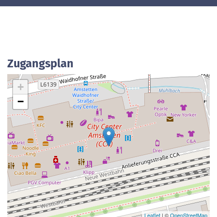
Zugangsplan
+
−
Leaflet
| ©
OpenStreetMap