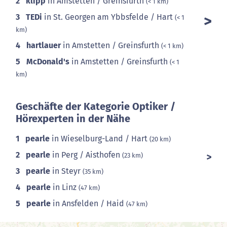
2
klipp
in Amstetten / Greinsfurth
(< 1 km)
3
TEDi
in St. Georgen am Ybbsfelde / Hart
(< 1
km)
4
hartlauer
in Amstetten / Greinsfurth
(< 1 km)
5
McDonald's
in Amstetten / Greinsfurth
(< 1
km)
Geschäfte der Kategorie Optiker /
Hörexperten in der Nähe
1
pearle
in Wieselburg-Land / Hart
(20 km)
2
pearle
in Perg / Aisthofen
(23 km)
3
pearle
in Steyr
(35 km)
4
pearle
in Linz
(47 km)
5
pearle
in Ansfelden / Haid
(47 km)