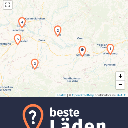
4
2
5
Laden der Karte...
1
3
+
−
Leaflet
| ©
OpenStreetMap
contributors ©
CARTO