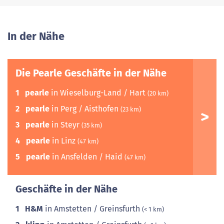
In der Nähe
Die Pearle Geschäfte in der Nähe
1
pearle
in Wieselburg-Land / Hart
(20 km)
2
pearle
in Perg / Aisthofen
(23 km)
3
pearle
in Steyr
(35 km)
4
pearle
in Linz
(47 km)
5
pearle
in Ansfelden / Haid
(47 km)
Geschäfte in der Nähe
1
H&M
in Amstetten / Greinsfurth
(< 1 km)