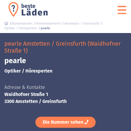
Bundesländer
Niederösterreich
Amstetten / Greinsfurth
Optiker / Hörexperten
pearle
pearle Amstetten / Greinsfurth (Waidhofner
Straße 1)
pearle
Optiker / Hörexperten
Adresse & Kontakte
Waidhofner Straße 1
3300 Amstetten / Greinsfurth
Die Nummer sehen