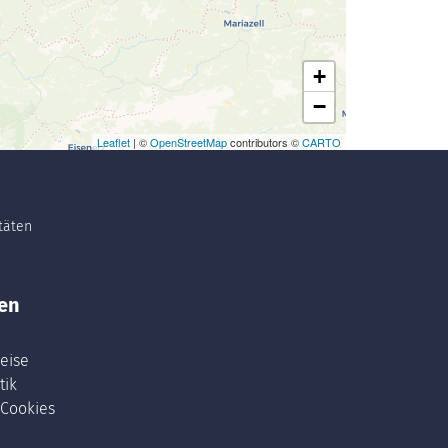
+
−
Leaflet
| ©
OpenStreetMap
contributors ©
CARTO
itäten
en
eise
tik
 Cookies