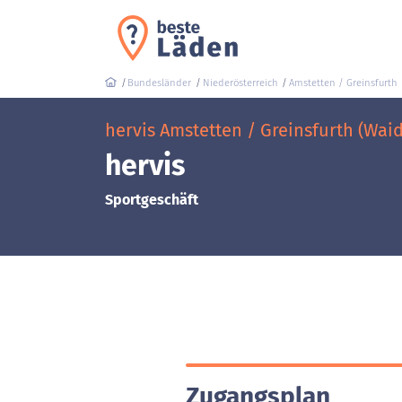
Bundesländer
Niederösterreich
Amstetten / Greinsfurth
hervis Amstetten / Greinsfurth (Wai
hervis
Sportgeschäft
Zugangsplan