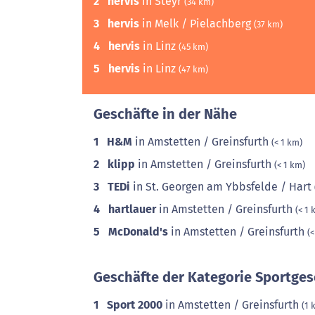
2
hervis
in Steyr
(34 km)
3
hervis
in Melk / Pielachberg
(37 km)
4
hervis
in Linz
(45 km)
5
hervis
in Linz
(47 km)
Geschäfte in der Nähe
1
H&M
in Amstetten / Greinsfurth
(< 1 km)
2
klipp
in Amstetten / Greinsfurth
(< 1 km)
3
TEDi
in St. Georgen am Ybbsfelde / Hart
4
hartlauer
in Amstetten / Greinsfurth
(< 1 
5
McDonald's
in Amstetten / Greinsfurth
(<
Geschäfte der Kategorie Sportges
1
Sport 2000
in Amstetten / Greinsfurth
(1 