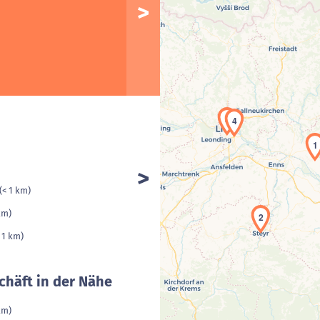
5
4
1
(< 1 km)
km)
2
 1 km)
chäft in der Nähe
km)