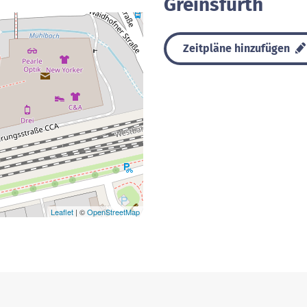
Greinsfurth
Zeitpläne hinzufügen
Leaflet
| ©
OpenStreetMap