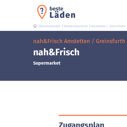
Bundesländer
Niederösterreich
Amstetten / Greinsfurth
nah&Frisch Amstetten / Greinsfurth
nah&Frisch
Supermarket
Zugangsplan