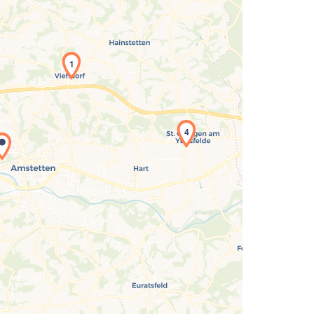
1
4
Laden der Karte...