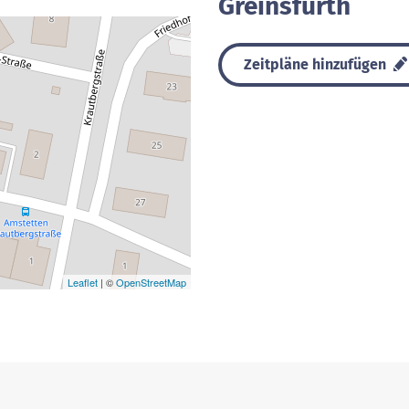
Greinsfurth
Zeitpläne hinzufügen
Leaflet
| ©
OpenStreetMap