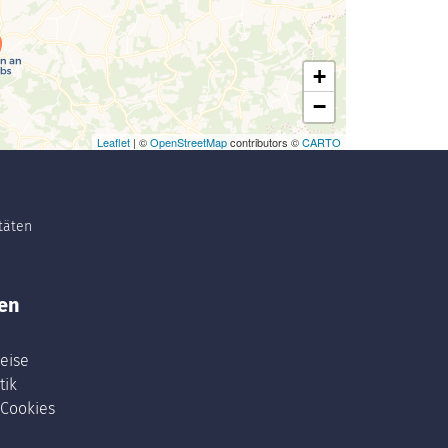
+
−
Leaflet
| ©
OpenStreetMap
contributors ©
CARTO
itäten
en
eise
tik
 Cookies