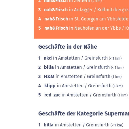
2
nah&Frisch
in Zeillern
(4 km)
3
nah&Frisch
in Ardagger / Kollmitzberg
(6
4
nah&Frisch
in St. Georgen am Ybbsfelde
5
nah&Frisch
in Neuhofen an der Ybbs / 
Geschäfte in der Nähe
1
nkd
in Amstetten / Greinsfurth
(< 1 km)
2
billa
in Amstetten / Greinsfurth
(< 1 km)
3
H&M
in Amstetten / Greinsfurth
(1 km)
4
klipp
in Amstetten / Greinsfurth
(1 km)
5
red-zac
in Amstetten / Greinsfurth
(1 km)
Geschäfte der Kategorie Supermar
1
billa
in Amstetten / Greinsfurth
(< 1 km)