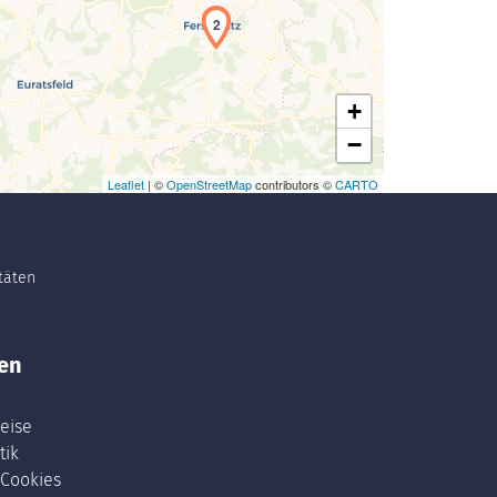
2
+
−
Leaflet
| ©
OpenStreetMap
contributors ©
CARTO
itäten
en
eise
tik
 Cookies