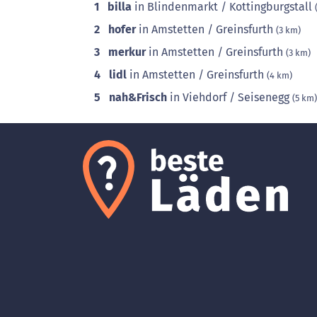
1
billa
in Blindenmarkt / Kottingburgstall
2
hofer
in Amstetten / Greinsfurth
(3 km)
3
merkur
in Amstetten / Greinsfurth
(3 km)
4
lidl
in Amstetten / Greinsfurth
(4 km)
5
nah&Frisch
in Viehdorf / Seisenegg
(5 km)