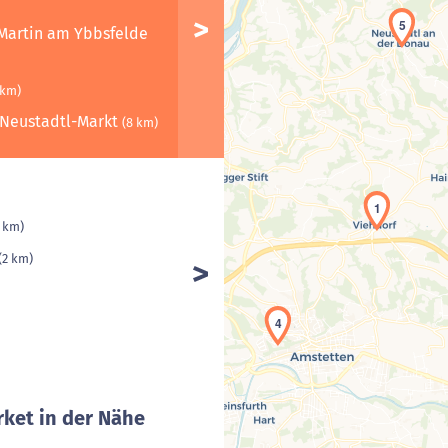
5
. Martin am Ybbsfelde
 km)
 Neustadtl-Markt
(8 km)
1
2 km)
(2 km)
4
ket in der Nähe