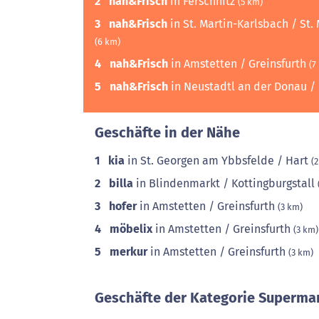
2
nah&Frisch
in Ferschnitz
(5 km)
3
nah&Frisch
in St. Martin-Karlsbach / St
(6 km)
4
nah&Frisch
in Amstetten / Greinsfurth
(7
5
nah&Frisch
in Neustadtl an der Donau /
Geschäfte in der Nähe
1
kia
in St. Georgen am Ybbsfelde / Hart
(
2
billa
in Blindenmarkt / Kottingburgstall
3
hofer
in Amstetten / Greinsfurth
(3 km)
4
möbelix
in Amstetten / Greinsfurth
(3 km)
5
merkur
in Amstetten / Greinsfurth
(3 km)
Geschäfte der Kategorie Supermar