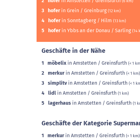
2
hofer
in Amstetten / Greinsfurth
(6 km)
3
hofer
in Grein / Greinburg
(12 km)
4
hofer
in Sonntagberg / Hilm
(13 km)
5
hofer
in Ybbs an der Donau / Sarling
(14 
Geschäfte in der Nähe
1
möbelix
in Amstetten / Greinsfurth
(< 1 k
2
merkur
in Amstetten / Greinsfurth
(< 1 km)
3
simplitv
in Amstetten / Greinsfurth
(< 1 k
4
lidl
in Amstetten / Greinsfurth
(1 km)
5
lagerhaus
in Amstetten / Greinsfurth
(1 
Geschäfte der Kategorie Supermar
1
merkur
in Amstetten / Greinsfurth
(< 1 km)