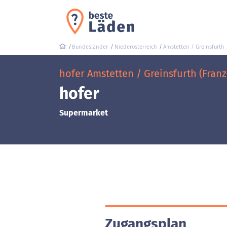
Bundesländer
Niederösterreich
Amstetten / Greinsfurth
hofer Amstetten / Greinsfurth (Fran
hofer
Supermarket
Zugangsplan