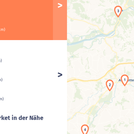
3
km)
m)
1
m)
2
km)
ket in der Nähe
4