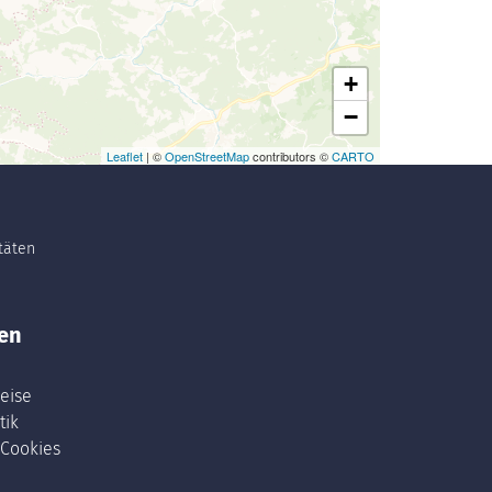
+
−
Leaflet
| ©
OpenStreetMap
contributors ©
CARTO
itäten
en
eise
tik
 Cookies