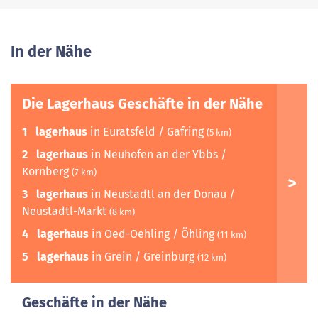
In der Nähe
Die Lagerhaus Geschäfte in der Nähe
1
lagerhaus
in Euratsfeld / Gafring
(5 km)
2
lagerhaus
in Neuhofen an der Ybbs /
Kornberg
(7 km)
3
lagerhaus
in Neustadtl an der Donau /
Neustadtl-Markt
(8 km)
4
lagerhaus
in Oed-Oehling / Öhling
(11 km)
5
lagerhaus
in Grein / Greinburg
(12 km)
Geschäfte in der Nähe