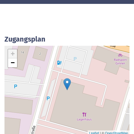
Zugangsplan
+
−
Leaflet
| ©
OpenStreetMap