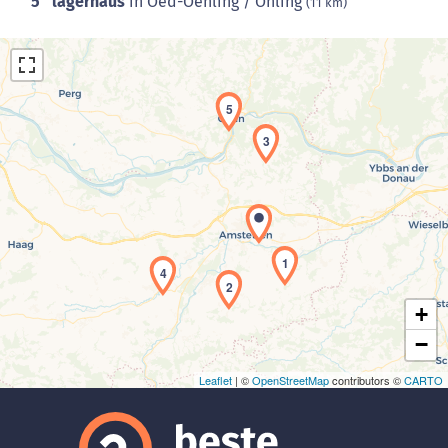
5
lagerhaus
in Oed-Oehling / Öhling
(11 km)
5
3
Laden der Karte...
1
4
2
+
−
Leaflet
| ©
OpenStreetMap
contributors ©
CARTO