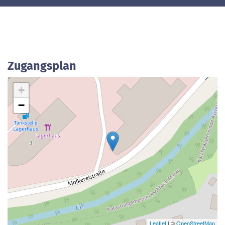
Zugangsplan
+
−
Leaflet
| ©
OpenStreetMap