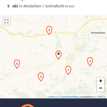
5
obi
in Amstetten / Greinsfurth
(9 km)
2
Laden der Karte...
4
5
1
3
+
−
Leaflet
| ©
OpenStreetMap
contributors ©
CARTO