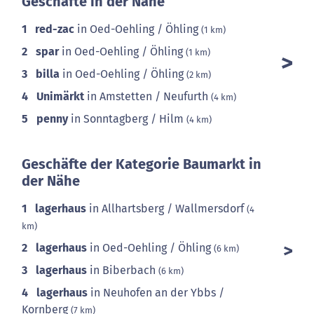
Geschäfte in der Nähe
1
red-zac
in Oed-Oehling / Öhling
(1 km)
2
spar
in Oed-Oehling / Öhling
(1 km)
3
billa
in Oed-Oehling / Öhling
(2 km)
4
Unimärkt
in Amstetten / Neufurth
(4 km)
5
penny
in Sonntagberg / Hilm
(4 km)
Geschäfte der Kategorie Baumarkt in
der Nähe
1
lagerhaus
in Allhartsberg / Wallmersdorf
(4
km)
2
lagerhaus
in Oed-Oehling / Öhling
(6 km)
3
lagerhaus
in Biberbach
(6 km)
4
lagerhaus
in Neuhofen an der Ybbs /
Kornberg
(7 km)