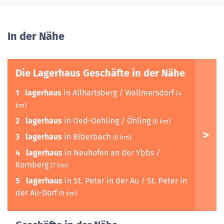
In der Nähe
Die Lagerhaus Geschäfte in der Nähe
1
lagerhaus
in Allhartsberg / Wallmersdorf
(4
km)
2
lagerhaus
in Oed-Oehling / Öhling
(6 km)
3
lagerhaus
in Biberbach
(6 km)
4
lagerhaus
in Neuhofen an der Ybbs /
Kornberg
(7 km)
5
lagerhaus
in St. Peter in der Au / St. Peter in
der Au-Dorf
(9 km)