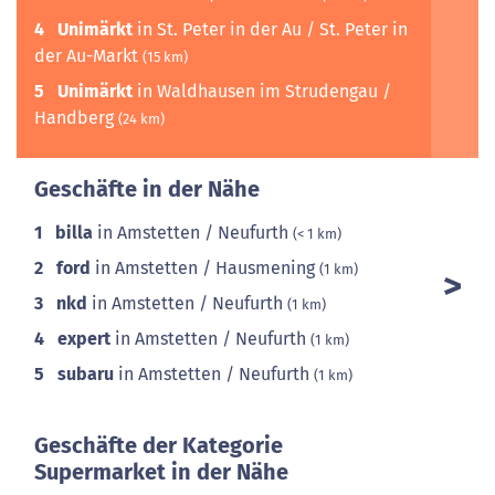
4
Unimärkt
in St. Peter in der Au / St. Peter in
der Au-Markt
(15 km)
5
Unimärkt
in Waldhausen im Strudengau /
Handberg
(24 km)
Geschäfte in der Nähe
1
billa
in Amstetten / Neufurth
(< 1 km)
2
ford
in Amstetten / Hausmening
(1 km)
3
nkd
in Amstetten / Neufurth
(1 km)
4
expert
in Amstetten / Neufurth
(1 km)
5
subaru
in Amstetten / Neufurth
(1 km)
Geschäfte der Kategorie
Supermarket in der Nähe