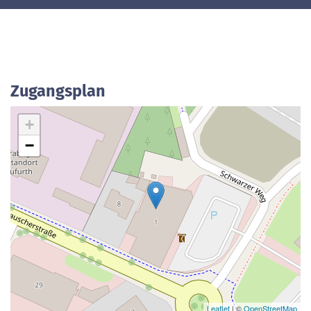
Zugangsplan
+
−
Leaflet
| ©
OpenStreetMap