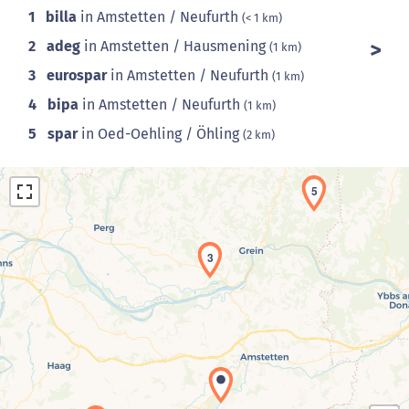
1
billa
in Amstetten / Neufurth
(< 1 km)
2
adeg
in Amstetten / Hausmening
(1 km)
3
eurospar
in Amstetten / Neufurth
(1 km)
4
bipa
in Amstetten / Neufurth
(1 km)
5
spar
in Oed-Oehling / Öhling
(2 km)
5
3
Laden der Karte...