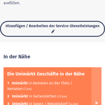
ausfüllen.
Hinzufügen / Bearbeiten der Service-Dienstleistungen
In der Nähe
Die Unimärkt Geschäfte in der Nähe
1
Unimärkt
in Kematen an der Ybbs /
Kematen
(7 km)
2
Unimärkt
in Seitenstetten
(13 km)
3
Unimärkt
in Saxen / Wetzelsdorf
(14 km)