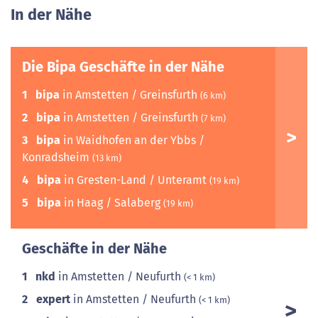
In der Nähe
Die Bipa Geschäfte in der Nähe
1
bipa
in Amstetten / Greinsfurth
(6 km)
2
bipa
in Amstetten / Greinsfurth
(7 km)
3
bipa
in Waidhofen an der Ybbs /
Konradsheim
(13 km)
4
bipa
in Gresten-Land / Unteramt
(19 km)
5
bipa
in Haag / Salaberg
(19 km)
Geschäfte in der Nähe
1
nkd
in Amstetten / Neufurth
(< 1 km)
2
expert
in Amstetten / Neufurth
(< 1 km)