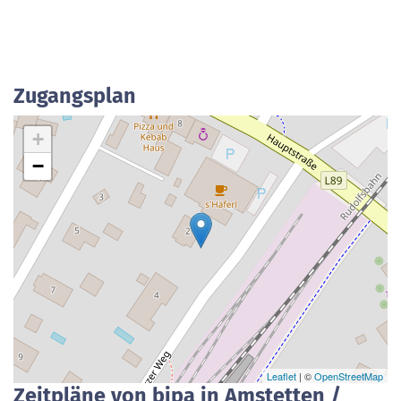
Zugangsplan
+
−
Leaflet
| ©
OpenStreetMap
Zeitpläne von bipa in Amstetten /