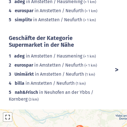
3
adeg
in Amstetten / Hausmening
(< 1 km)
4
eurospar
in Amstetten / Neufurth
(< 1 km)
5
simplitv
in Amstetten / Neufurth
(< 1 km)
Geschäfte der Kategorie
Supermarket in der Nähe
1
adeg
in Amstetten / Hausmening
(< 1 km)
2
eurospar
in Amstetten / Neufurth
(< 1 km)
3
Unimärkt
in Amstetten / Neufurth
(1 km)
4
billa
in Amstetten / Neufurth
(1 km)
5
nah&Frisch
in Neuhofen an der Ybbs /
Kornberg
(3 km)