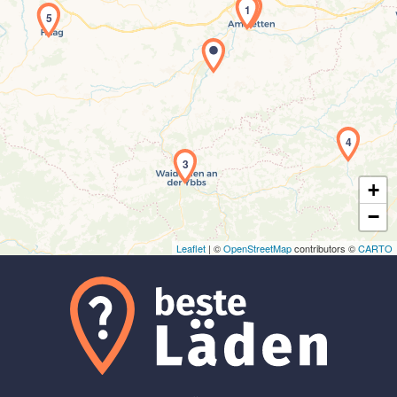
2
1
5
Laden der Karte...
4
3
+
−
Leaflet
| ©
OpenStreetMap
contributors ©
CARTO