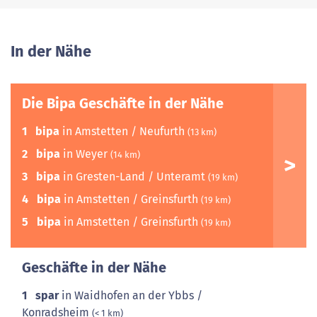
In der Nähe
Die Bipa Geschäfte in der Nähe
1
bipa
in Amstetten / Neufurth
(13 km)
2
bipa
in Weyer
(14 km)
3
bipa
in Gresten-Land / Unteramt
(19 km)
4
bipa
in Amstetten / Greinsfurth
(19 km)
5
bipa
in Amstetten / Greinsfurth
(19 km)
Geschäfte in der Nähe
1
spar
in Waidhofen an der Ybbs /
Konradsheim
(< 1 km)