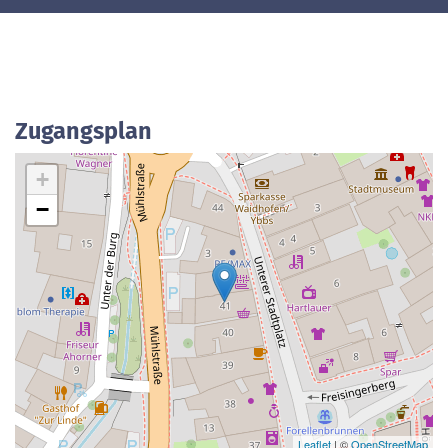
Zugangsplan
+
−
Leaflet
| ©
OpenStreetMap