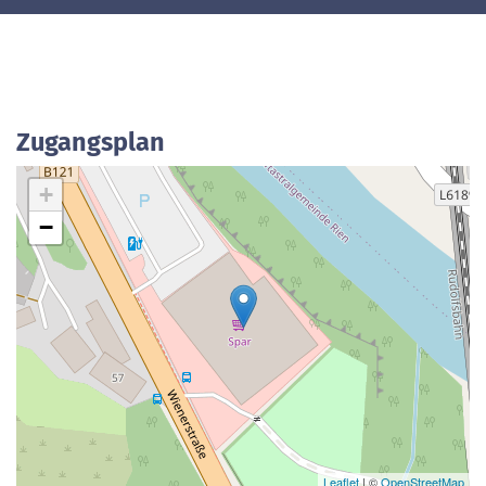
Zugangsplan
+
−
Leaflet
| ©
OpenStreetMap