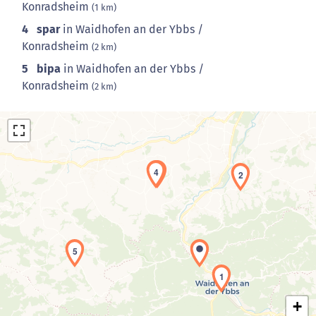
Konradsheim
(1 km)
4
spar
in Waidhofen an der Ybbs /
Konradsheim
(2 km)
5
bipa
in Waidhofen an der Ybbs /
Konradsheim
(2 km)
4
3
2
Laden der Karte...
5
1
+