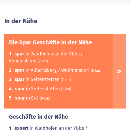
In der Nähe
Die Spar Geschäfte in der Nähe
1
spar
in Waidhofen an der Ybbs /
Konradsheim
(2 km)
2
spar
in Allhartsberg / Wallmersdorf
(6 km)
3
spar
in Seitenstetten
(7 km)
4
spar
in Seitenstetten
(7 km)
5
spar
in Ertl
(9 km)
Geschäfte in der Nähe
1
expert
in Waidhofen an der Ybbs /