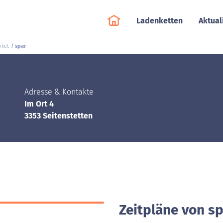
Ladenketten
Aktual
rket
spar
Adresse & Kontakte
Im Ort 4
3353 Seitenstetten
Zeitpläne von sp