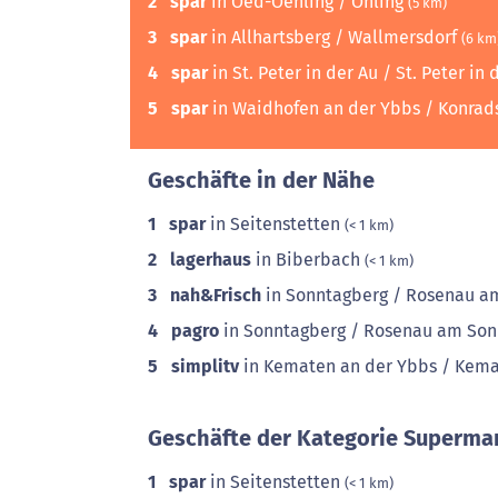
2
spar
in Oed-Oehling / Öhling
(5 km)
3
spar
in Allhartsberg / Wallmersdorf
(6 km
4
spar
in St. Peter in der Au / St. Peter in
5
spar
in Waidhofen an der Ybbs / Konra
Geschäfte in der Nähe
1
spar
in Seitenstetten
(< 1 km)
2
lagerhaus
in Biberbach
(< 1 km)
3
nah&Frisch
in Sonntagberg / Rosenau a
4
pagro
in Sonntagberg / Rosenau am So
5
simplitv
in Kematen an der Ybbs / Kem
Geschäfte der Kategorie Supermar
1
spar
in Seitenstetten
(< 1 km)