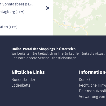
m Sonntagberg
(3 km)
nntagberg
(3 km)
maten
(4 km)
Online-Portal des Shoppings in Österreich.
Wir begleiten Sie tagtäglich in Ihre Einkäuffe : Einkaufs Aktual
und noch andere Service-Dienstleistungen.
Nützliche Links
Information
Bundesländer
Kontakt
Ladenkette
Rechtliche Hinw
Datenschutzpoli
Verwaltung von