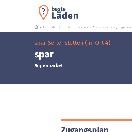
Bundesländer
Niederösterreich
Seitenstetten
Superma
spar Seitenstetten (Im Ort 4)
spar
Supermarket
Zugangsplan