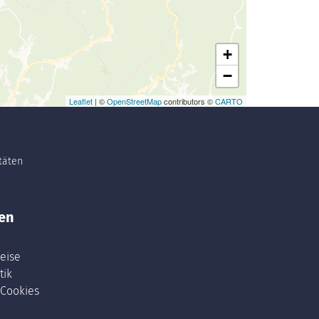
+
−
Leaflet
| ©
OpenStreetMap
contributors ©
CARTO
itäten
en
eise
tik
 Cookies