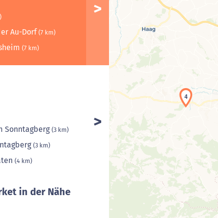
)
 der Au-Dorf
(7 km)
dsheim
(7 km)
4
m Sonntagberg
(3 km)
nntagberg
(3 km)
aten
(4 km)
ket in der Nähe