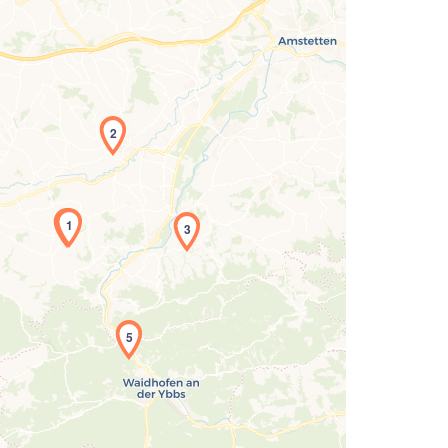
2
1
3
Laden der Karte...
5