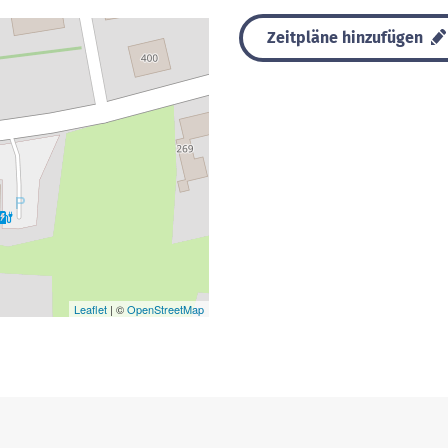
Zeitpläne hinzufügen
Leaflet
| ©
OpenStreetMap