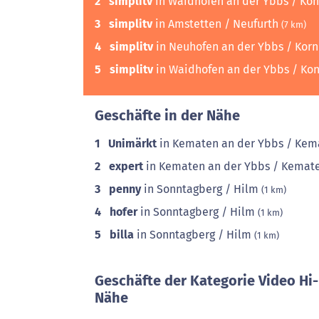
2
simplitv
in Waidhofen an der Ybbs / Ko
3
simplitv
in Amstetten / Neufurth
(7 km)
4
simplitv
in Neuhofen an der Ybbs / Kor
5
simplitv
in Waidhofen an der Ybbs / K
Geschäfte in der Nähe
1
Unimärkt
in Kematen an der Ybbs / Ke
2
expert
in Kematen an der Ybbs / Kemat
3
penny
in Sonntagberg / Hilm
(1 km)
4
hofer
in Sonntagberg / Hilm
(1 km)
5
billa
in Sonntagberg / Hilm
(1 km)
Geschäfte der Kategorie Video Hi-
Nähe