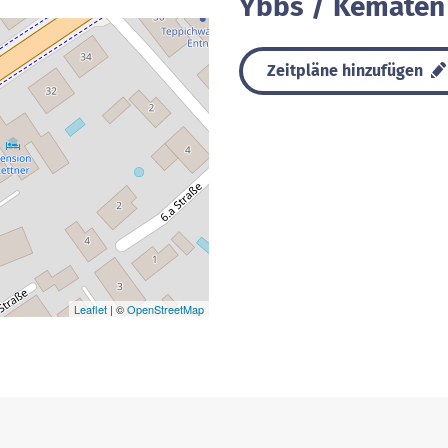
Ybbs / Kematen
Zeitpläne hinzufügen
Leaflet
| ©
OpenStreetMap