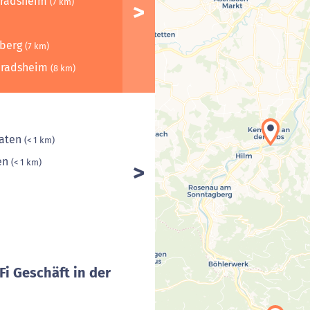
nradsheim
(7 km)
nberg
(7 km)
onradsheim
(8 km)
maten
(< 1 km)
en
(< 1 km)
Fi Geschäft in der