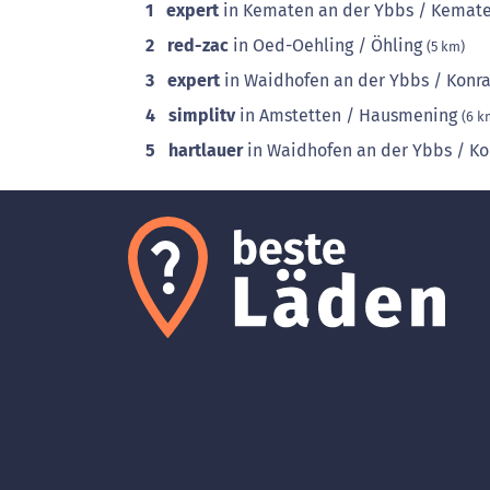
1
expert
in Kematen an der Ybbs / Kemat
2
red-zac
in Oed-Oehling / Öhling
(5 km)
3
expert
in Waidhofen an der Ybbs / Kon
4
simplitv
in Amstetten / Hausmening
(6 k
5
hartlauer
in Waidhofen an der Ybbs / K