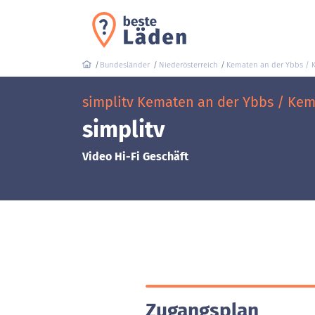
Bundesländer
Niederösterreich
Kematen an der Ybbs / 
simplitv Kematen an der Ybbs / Kema
simplitv
Video Hi-Fi Geschäft
Zugangsplan