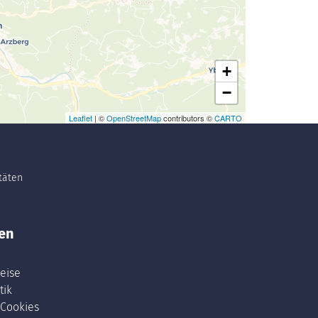
+
−
Leaflet
| ©
OpenStreetMap
contributors ©
CARTO
itäten
en
eise
tik
 Cookies