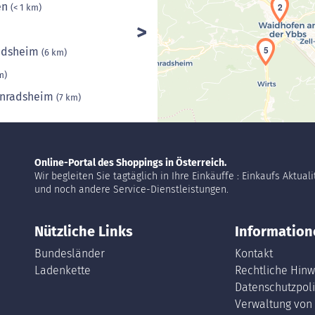
en
2
(< 1 km)
5
radsheim
(6 km)
m)
onradsheim
(7 km)
Online-Portal des Shoppings in Österreich.
Wir begleiten Sie tagtäglich in Ihre Einkäuffe : Einkaufs Aktual
und noch andere Service-Dienstleistungen.
Nützliche Links
Information
Bundesländer
Kontakt
Ladenkette
Rechtliche Hinw
Datenschutzpoli
Verwaltung von