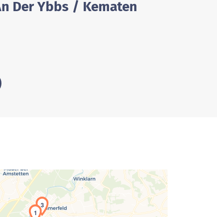
 An Der Ybbs / Kematen
3
1