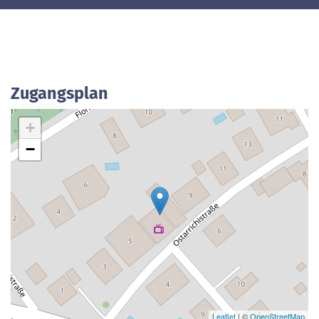
Zugangsplan
+
−
Leaflet
| ©
OpenStreetMap