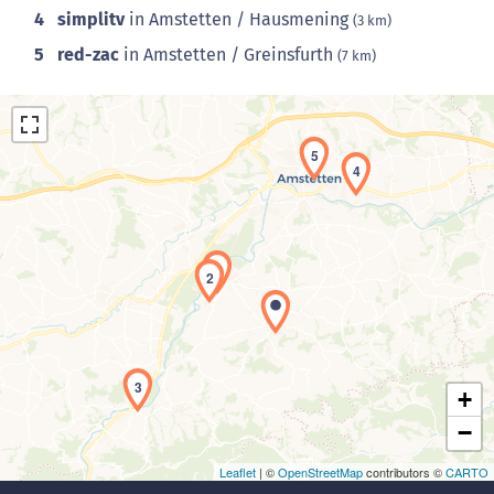
4
simplitv
in Amstetten / Hausmening
(3 km)
5
red-zac
in Amstetten / Greinsfurth
(7 km)
5
4
1
2
Laden der Karte...
3
+
−
Leaflet
| ©
OpenStreetMap
contributors ©
CARTO