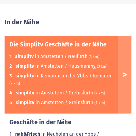
In der Nähe
Die Simplitv Geschäfte in der Nähe
1
simplitv
in Amstetten / Neufurth
(3 km)
2
simplitv
in Amstetten / Hausmening
(3 km)
3
simplitv
in Kematen an der Ybbs / Kematen
(7 km)
4
simplitv
in Amstetten / Greinsfurth
(7 km)
5
simplitv
in Amstetten / Greinsfurth
(7 km)
Geschäfte in der Nähe
1
nah&Frisch
in Neuhofen an der Ybbs /