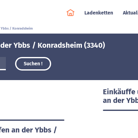
Ladenketten
Aktual
r Ybbs / Konradsheim
 der Ybbs / Konradsheim (3340)
Suchen !
Einkäuffe
an der Yb
fen an der Ybbs /