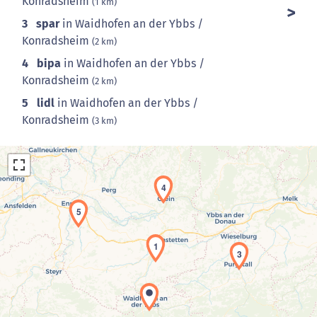
Konradsheim
(1 km)
3
spar
in Waidhofen an der Ybbs /
Konradsheim
(2 km)
4
bipa
in Waidhofen an der Ybbs /
Konradsheim
(2 km)
5
lidl
in Waidhofen an der Ybbs /
Konradsheim
(3 km)
4
5
1
3
Laden der Karte...