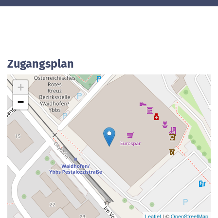
Zugangsplan
+
−
Leaflet
| ©
OpenStreetMap