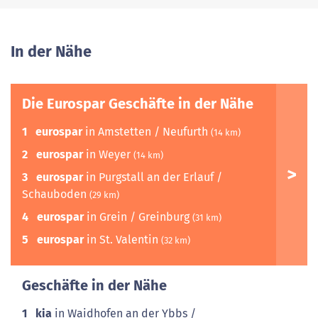
In der Nähe
Die Eurospar Geschäfte in der Nähe
1
eurospar
in Amstetten / Neufurth
(14 km)
2
eurospar
in Weyer
(14 km)
3
eurospar
in Purgstall an der Erlauf /
Schauboden
(29 km)
4
eurospar
in Grein / Greinburg
(31 km)
5
eurospar
in St. Valentin
(32 km)
Geschäfte in der Nähe
1
kia
in Waidhofen an der Ybbs /