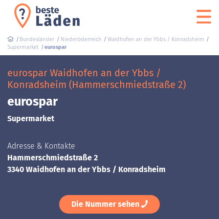
Bundesländer
Niederösterreich
Waidhofen an der Ybbs / Konradsheim
Supermarket
eurospar
eurospar Waidhofen an der Ybbs /
Konradsheim (Hammerschmiedstraße 2)
eurospar
Supermarket
Adresse & Kontakte
Hammerschmiedstraße 2
3340 Waidhofen an der Ybbs / Konradsheim
Die Nummer sehen