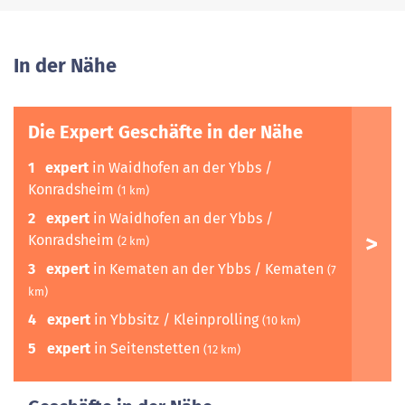
In der Nähe
Die Expert Geschäfte in der Nähe
1
expert
in Waidhofen an der Ybbs /
Konradsheim
(1 km)
2
expert
in Waidhofen an der Ybbs /
Konradsheim
(2 km)
3
expert
in Kematen an der Ybbs / Kematen
(7
km)
4
expert
in Ybbsitz / Kleinprolling
(10 km)
5
expert
in Seitenstetten
(12 km)