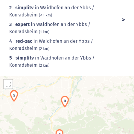
2
simplitv
in Waidhofen an der Ybbs /
Konradsheim
(< 1 km)
3
expert
in Waidhofen an der Ybbs /
Konradsheim
(1 km)
4
red-zac
in Waidhofen an der Ybbs /
Konradsheim
(2 km)
5
simplitv
in Waidhofen an der Ybbs /
Konradsheim
(2 km)
5
3
Laden der Karte...