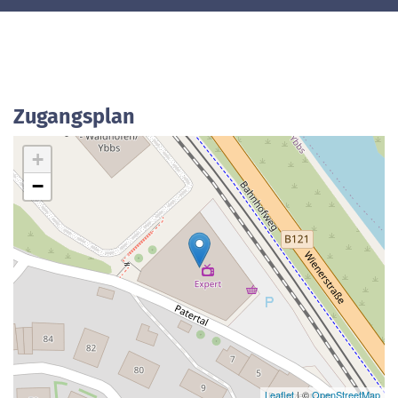
Zugangsplan
+
−
Leaflet
| ©
OpenStreetMap