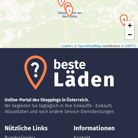
2
1
4
+
−
Leaflet
| ©
OpenStreetMap
contributors ©
CARTO
Online-Portal des Shoppings in Österreich.
Wir begleiten Sie tagtäglich in Ihre Einkäuffe : Einkaufs
Aktualitäten und noch andere Service-Dienstleistungen.
Nützliche Links
Informationen
Bundesländer
Kontakt