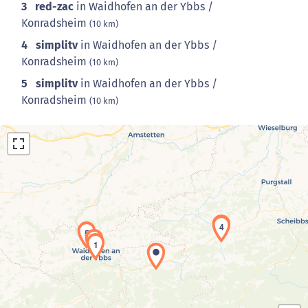
3
red-zac
in Waidhofen an der Ybbs /
Konradsheim
(10 km)
4
simplitv
in Waidhofen an der Ybbs /
Konradsheim
(10 km)
5
simplitv
in Waidhofen an der Ybbs /
Konradsheim
(10 km)
3
4
5
2
Laden der Karte...
1