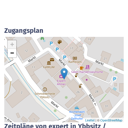
Zugangsplan
+
−
Leaflet
| ©
OpenStreetMap
Zeitpläne von expert in Ybbsitz /