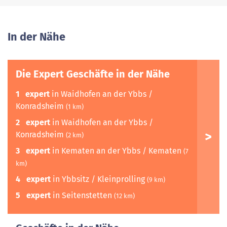
In der Nähe
Die Expert Geschäfte in der Nähe
1
expert
in Waidhofen an der Ybbs /
Konradsheim
(1 km)
2
expert
in Waidhofen an der Ybbs /
Konradsheim
(2 km)
3
expert
in Kematen an der Ybbs / Kematen
(7
km)
4
expert
in Ybbsitz / Kleinprolling
(9 km)
5
expert
in Seitenstetten
(12 km)