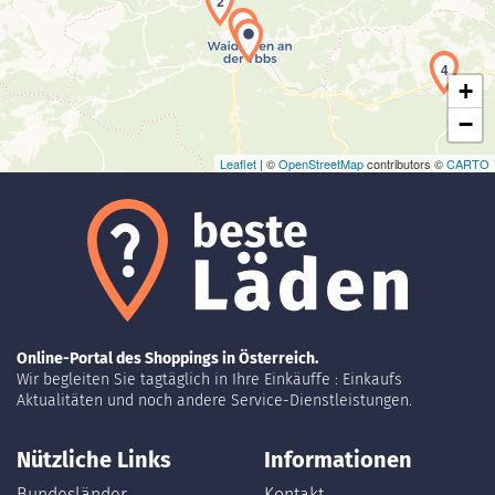
2
1
4
+
−
Leaflet
| ©
OpenStreetMap
contributors ©
CARTO
Online-Portal des Shoppings in Österreich.
Wir begleiten Sie tagtäglich in Ihre Einkäuffe : Einkaufs
Aktualitäten und noch andere Service-Dienstleistungen.
Nützliche Links
Informationen
Bundesländer
Kontakt