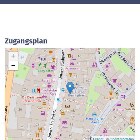
Zugangsplan
+
−
Leaflet
| ©
OpenStreetMap