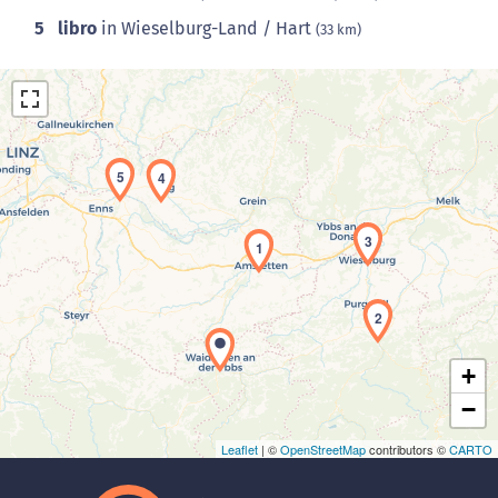
5
libro
in Wieselburg-Land / Hart
(33 km)
5
4
3
1
Laden der Karte...
2
+
−
Leaflet
| ©
OpenStreetMap
contributors ©
CARTO