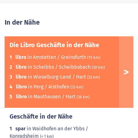
In der Nähe
Die Libro Geschäfte in der Nähe
1
libro
in Amstetten / Greinsfurth
(19 km)
2
libro
in Scheibbs / Scheibbsbach
(30 km)
3
libro
in Wieselburg-Land / Hart
(33 km)
4
libro
in Perg / Aisthofen
(33 km)
5
libro
in Mauthausen / Hart
(36 km)
Geschäfte in der Nähe
1
spar
in Waidhofen an der Ybbs /
Konradsheim
(< 1 km)