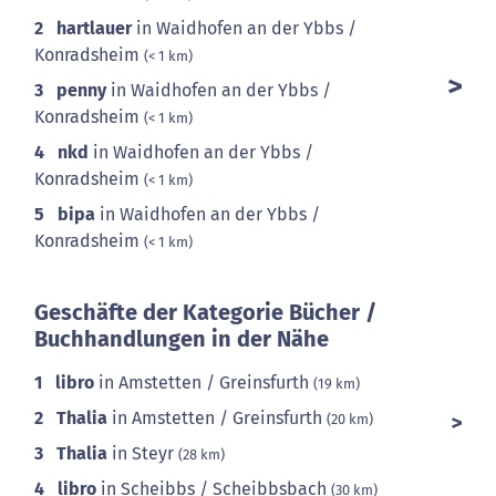
2
hartlauer
in Waidhofen an der Ybbs /
Konradsheim
(< 1 km)
3
penny
in Waidhofen an der Ybbs /
Konradsheim
(< 1 km)
4
nkd
in Waidhofen an der Ybbs /
Konradsheim
(< 1 km)
5
bipa
in Waidhofen an der Ybbs /
Konradsheim
(< 1 km)
Geschäfte der Kategorie Bücher /
Buchhandlungen in der Nähe
1
libro
in Amstetten / Greinsfurth
(19 km)
2
Thalia
in Amstetten / Greinsfurth
(20 km)
3
Thalia
in Steyr
(28 km)
4
libro
in Scheibbs / Scheibbsbach
(30 km)