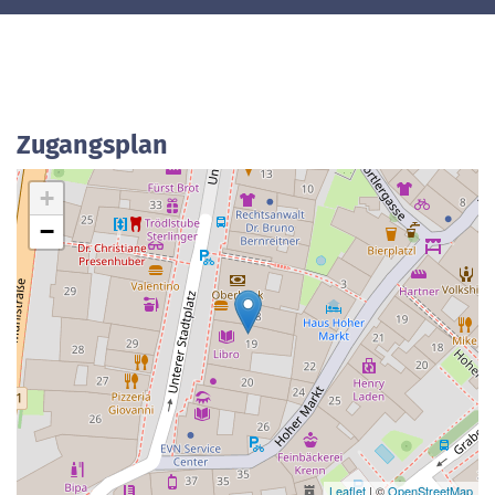
Zugangsplan
+
−
Leaflet
| ©
OpenStreetMap