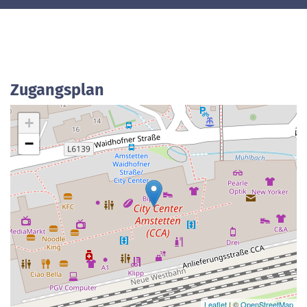
Zugangsplan
+
−
Leaflet
| ©
OpenStreetMap