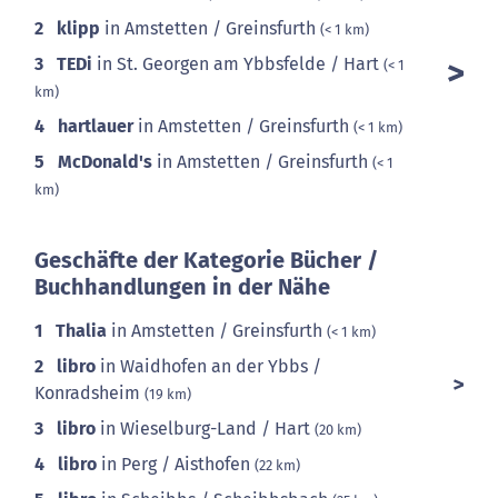
2
klipp
in Amstetten / Greinsfurth
(< 1 km)
3
TEDi
in St. Georgen am Ybbsfelde / Hart
(< 1
km)
4
hartlauer
in Amstetten / Greinsfurth
(< 1 km)
5
McDonald's
in Amstetten / Greinsfurth
(< 1
km)
Geschäfte der Kategorie Bücher /
Buchhandlungen in der Nähe
1
Thalia
in Amstetten / Greinsfurth
(< 1 km)
2
libro
in Waidhofen an der Ybbs /
Konradsheim
(19 km)
3
libro
in Wieselburg-Land / Hart
(20 km)
4
libro
in Perg / Aisthofen
(22 km)