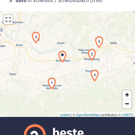
5
libro
in Scheibbs / Scheibbsbach
(25 km)
3
5
2
Laden der Karte...
4
1
+
−
Leaflet
| ©
OpenStreetMap
contributors ©
CARTO