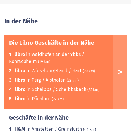
In der Nähe
Die Libro Geschäfte in der Nähe
1
libro
in Waidhofen an der Ybbs /
Konradsheim
(19 km)
2
libro
in Wieselburg-Land / Hart
(20 km)
3
libro
in Perg / Aisthofen
(22 km)
4
libro
in Scheibbs / Scheibbsbach
(25 km)
5
libro
in Pöchlarn
(27 km)
Geschäfte in der Nähe
1
H&M
in Amstetten / Greinsfurth
(< 1 km)