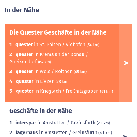
In der Nähe
Die Quester Geschäfte in der Nähe
1
quester
in St. Pölten / Viehofen
(54 km)
2
quester
in Krems an der Donau /
Gneixendorf
(64 km)
3
quester
in Wels / Roithen
(65 km)
4
quester
in Liezen
(78 km)
5
quester
in Krieglach / Freßnitzgraben
(81 km)
Geschäfte in der Nähe
1
interspar
in Amstetten / Greinsfurth
(< 1 km)
2
lagerhaus
in Amstetten / Greinsfurth
(< 1 km)