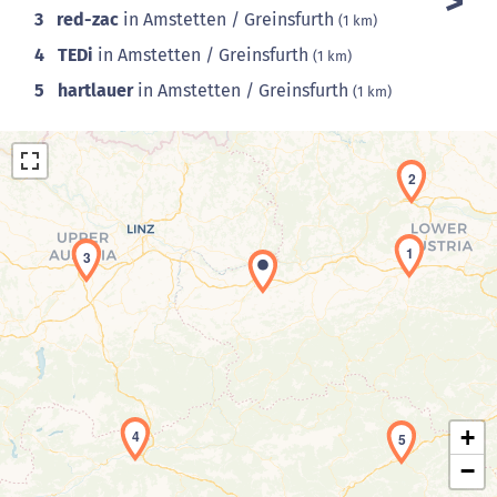
3
red-zac
in Amstetten / Greinsfurth
(1 km)
4
TEDi
in Amstetten / Greinsfurth
(1 km)
5
hartlauer
in Amstetten / Greinsfurth
(1 km)
2
1
3
Laden der Karte...
+
4
5
−