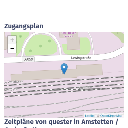
Zugangsplan
+
−
Leaflet
| ©
OpenStreetMap
Zeitpläne von quester in Amstetten /