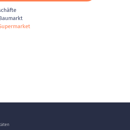
schäfte
Baumarkt
Supermarket
itäten