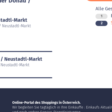
der Donau /
Alle Ge
1
stadtl-Markt
2
/ Neustadtl-Markt
 / Neustadtl-Markt
 Neustadtl-Markt
Online-Portal des Shoppings in Österreich.
Wir begleiten Sie tagtäglich in Ihre Einkäuffe : Einkaufs Aktual