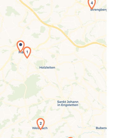
4
1
Laden der Karte...
2