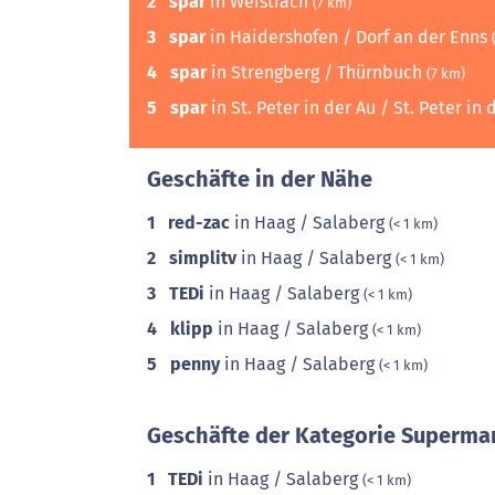
2
spar
in Weistrach
(7 km)
3
spar
in Haidershofen / Dorf an der Enns
4
spar
in Strengberg / Thürnbuch
(7 km)
5
spar
in St. Peter in der Au / St. Peter in
Geschäfte in der Nähe
1
red-zac
in Haag / Salaberg
(< 1 km)
2
simplitv
in Haag / Salaberg
(< 1 km)
3
TEDi
in Haag / Salaberg
(< 1 km)
4
klipp
in Haag / Salaberg
(< 1 km)
5
penny
in Haag / Salaberg
(< 1 km)
Geschäfte der Kategorie Supermar
1
TEDi
in Haag / Salaberg
(< 1 km)