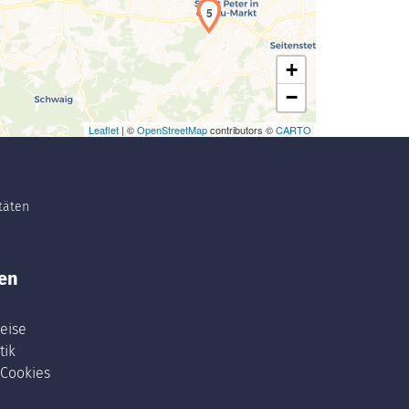
5
+
−
Leaflet
| ©
OpenStreetMap
contributors ©
CARTO
itäten
en
eise
tik
 Cookies