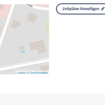
Zeitpläne hinzufügen
Leaflet
| ©
OpenStreetMap