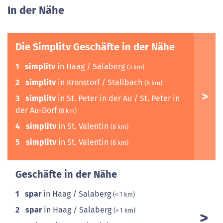
In der Nähe
Die Simplitv Geschäfte in der Nähe
1
simplitv
in Haag / Salaberg
(3 km)
2
simplitv
in Kronstorf / Stallbach
(8 km)
3
simplitv
in St. Peter in der Au / St. Peter in
der Au-Dorf
(8 km)
4
simplitv
in St. Valentin
(8 km)
5
simplitv
in St. Valentin
(8 km)
Geschäfte in der Nähe
1
spar
in Haag / Salaberg
(< 1 km)
2
spar
in Haag / Salaberg
(< 1 km)