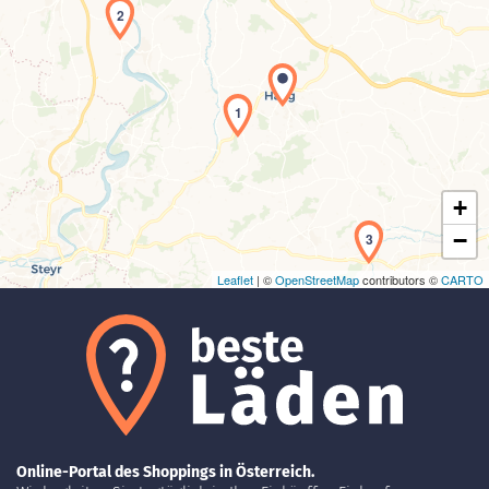
2
Laden der Karte...
1
+
−
3
Leaflet
| ©
OpenStreetMap
contributors ©
CARTO
Online-Portal des Shoppings in Österreich.