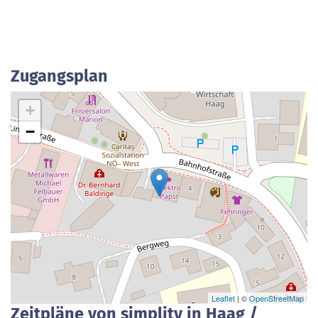
Zugangsplan
+
−
Leaflet
| ©
OpenStreetMap
Zeitpläne von simplitv in Haag /