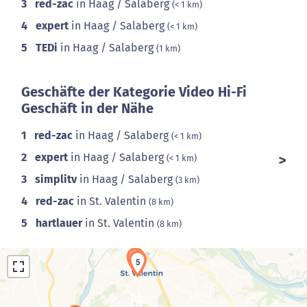
3
red-zac
in Haag / Salaberg
(< 1 km)
4
expert
in Haag / Salaberg
(< 1 km)
5
TEDi
in Haag / Salaberg
(1 km)
Geschäfte der Kategorie Video Hi-Fi
Geschäft in der Nähe
1
red-zac
in Haag / Salaberg
(< 1 km)
2
expert
in Haag / Salaberg
(< 1 km)
3
simplitv
in Haag / Salaberg
(3 km)
4
red-zac
in St. Valentin
(8 km)
5
hartlauer
in St. Valentin
(8 km)
4
5